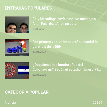
ENTRADAS POPULARES
Rely Maradiaga envía emotivo mensaje a
Allan Fajardo, «Allan se está...
11/08/2021
Por primera vez, un hondureño asumirá la
gerencia de la EEH
30/01/2022
¿Qué piensa los hondureños del
Coronavirus? Según el estudio número 79...
27/03/2020
CATEGORÍA POPULAR
Noticia
20954