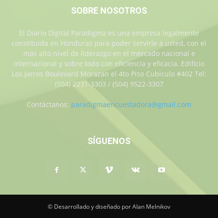
SOBRE NOSOTROS
El Diario Digital Paradigma es una empresa legalmente
constituida en Honduras para poder servirle a usted, con el
más alto nivel de liderazgo en el mercado nacional e
internacional y sobre todo con eficiencia y eficacia. Edificio
Los Jarros Boulevard Morazan el 4to Piso Cubiculo #402 Tel:
(504) 2231-3303 / (504) 9522-3307
Contáctanos:
paradigmaencuestadora@gmail.com
SÍGUENOS
© Desarrollado y diseñado por Alan Melnikov