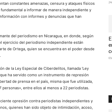
24
rentan constantes amenazas, censura y ataques físicos
o fundamental a informar de manera independiente y
 información con informes y denuncias que han
armante del periodismo en Nicaragua, en donde, según
E
 el ejercicio del periodismo independiente están
e
parte de Ortega, quien se encuentra en el poder desde
c
.
03
ón de la Ley Especial de Ciberdelitos, llamada ‘Ley
ón que ha servido como un instrumento de represión
 libertad de prensa en el país, misma que fue utilizada,
7 personas», entre ellos al menos a 22 periodistas.
eciente opresión contra periodistas independientes y
os, quienes han sido objeto de intimidación, acoso,