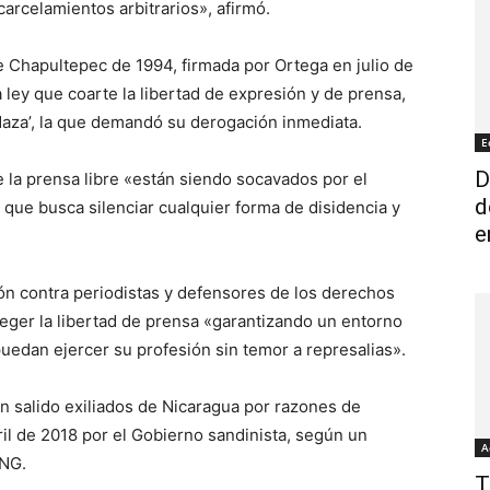
carcelamientos arbitrarios», afirmó.
e Chapultepec de 1994, firmada por Ortega en julio de
 ley que coarte la libertad de expresión y de prensa,
ordaza’, la que demandó su derogación inmediata.
E
D
 la prensa libre «están siendo socavados por el
d
 que busca silenciar cualquier forma de disidencia y
e
ón contra periodistas y defensores de los derechos
teger la libertad de prensa «garantizando un entorno
puedan ejercer su profesión sin temor a represalias».
 salido exiliados de Nicaragua por razones de
il de 2018 por el Gobierno sandinista, según un
A
ONG.
T