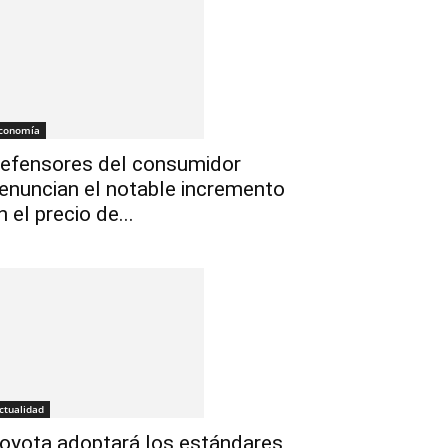
conomía
efensores del consumidor
enuncian el notable incremento
n el precio de...
ctualidad
oyota adoptará los estándares