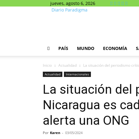
jueves, agosto 6, 2026
Diario Paradigma
PAÍS
MUNDO
ECONOMÍA
S
Inicio
Actualidad
La situación del periodismo crít
Actualidad
Internacionales
La situación del 
Nicaragua es cad
alerta una ONG
Por
Karen
-
03/05/2024