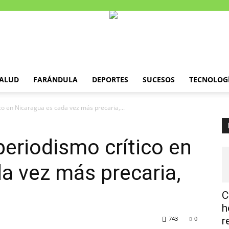
ALUD
FARÁNDULA
DEPORTES
SUCESOS
TECNOLOG
ico en Nicaragua es cada vez más precaria,...
periodismo crítico en
a vez más precaria,
C
h
743
0
r