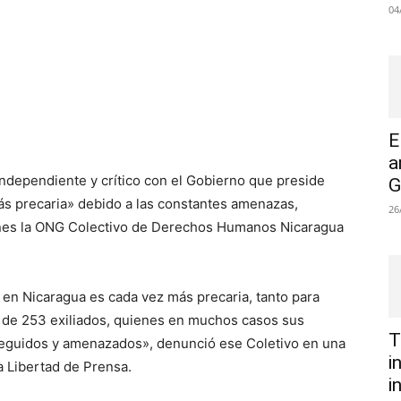
04
E
a
independiente y crítico con el Gobierno que preside
G
ás precaria» debido a las constantes amenazas,
26
iernes la ONG Colectivo de Derechos Humanos Nicaragua
 en Nicaragua es cada vez más precaria, tanto para
s de 253 exiliados, quienes en muchos casos sus
T
seguidos y amenazados», denunció ese Coletivo en una
i
a Libertad de Prensa.
i