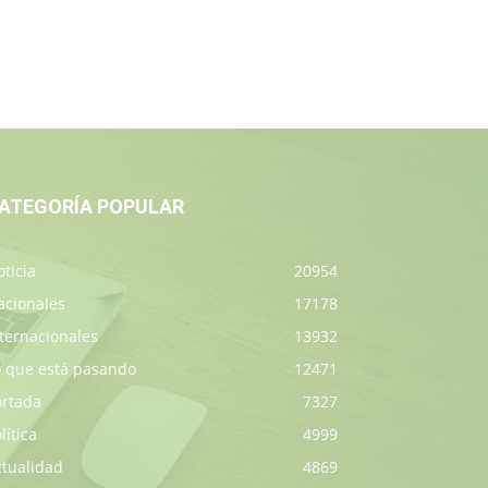
ATEGORÍA POPULAR
ticia
20954
acionales
17178
ternacionales
13932
o que está pasando
12471
ortada
7327
lítica
4999
ctualidad
4869