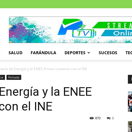
A
SALUD
FARÁNDULA
DEPORTES
SUCESOS
TE
taría de Energía y la ENEE firman convenio con el INE
cia
Portada
 Energía y la ENEE
con el INE
870
0