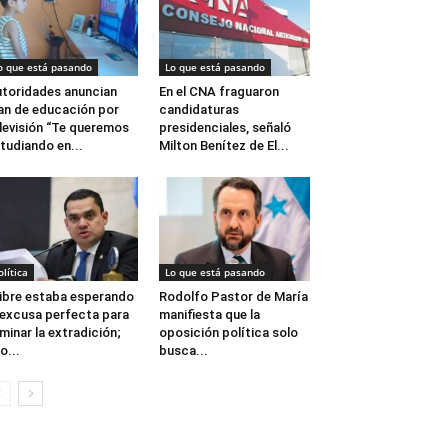
o que está pasando
Lo que está pasando
toridades anuncian
En el CNA fraguaron
an de educación por
candidaturas
levisión “Te queremos
presidenciales, señaló
tudiando en...
Milton Benítez de El...
olítica
Lo que está pasando
ibre estaba esperando
Rodolfo Pastor de María
 excusa perfecta para
manifiesta que la
iminar la extradición;
oposición política solo
o...
busca...