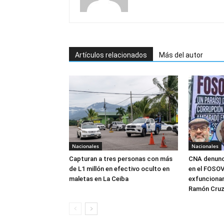
Artículos relacionados
Más del autor
Nacionales
Nacionales
Capturan a tres personas con más
CNA denunci
de L1 millón en efectivo oculto en
en el FOSOVI
maletas en La Ceiba
exfuncionar
Ramón Cru