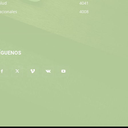
alud
4041
acionales
4008
ÍGUENOS