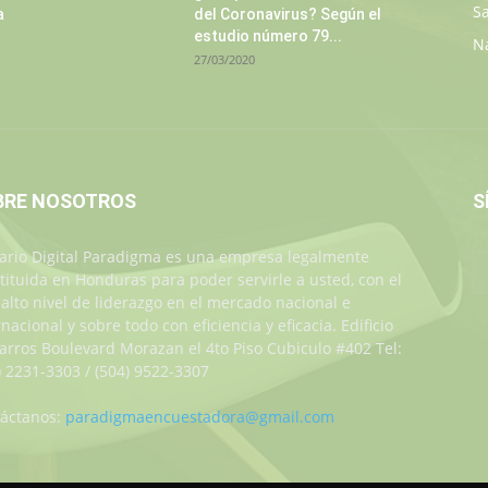
S
a
del Coronavirus? Según el
estudio número 79...
N
27/03/2020
BRE NOSOTROS
S
iario Digital Paradigma es una empresa legalmente
tituida en Honduras para poder servirle a usted, con el
alto nivel de liderazgo en el mercado nacional e
rnacional y sobre todo con eficiencia y eficacia. Edificio
Jarros Boulevard Morazan el 4to Piso Cubiculo #402 Tel:
) 2231-3303 / (504) 9522-3307
áctanos:
paradigmaencuestadora@gmail.com