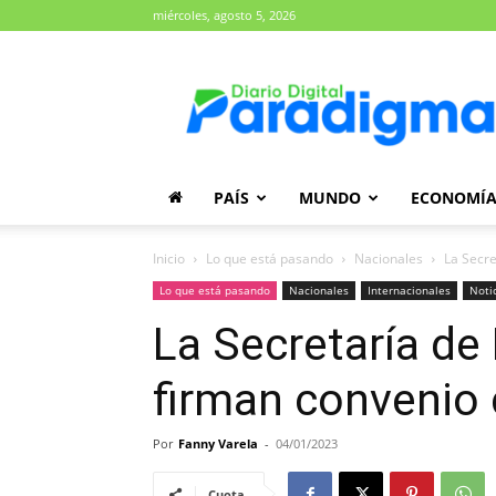
miércoles, agosto 5, 2026
Diario
Paradigma
PAÍS
MUNDO
ECONOMÍ
Inicio
Lo que está pasando
Nacionales
La Secre
Lo que está pasando
Nacionales
Internacionales
Noti
La Secretaría de
firman convenio 
Por
Fanny Varela
-
04/01/2023
Cuota