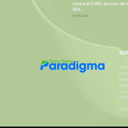
contra el CJNG: director de l
DEA...
05/08/2026
SO
El D
cons
más 
inte
Los 
(504
Cont