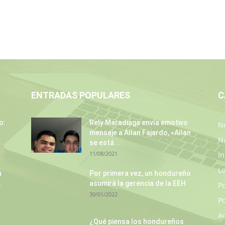
ENTRADAS POPULARES
C
o:
Rely Maradiaga envía emotivo
No
mensaje a Allan Fajardo, «Allan
N
se está...
11/08/2021
In
L
n
Por primera vez, un hondureño
.
asumirá la gerencia de la EEH
P
30/01/2022
Po
A
¿Qué piensa los hondureños