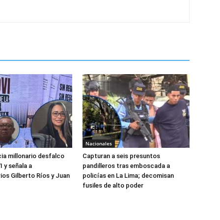
Nacionales
a millonario desfalco
Capturan a seis presuntos
 y señala a
pandilleros tras emboscada a
ios Gilberto Ríos y Juan
policías en La Lima; decomisan
z
fusiles de alto poder