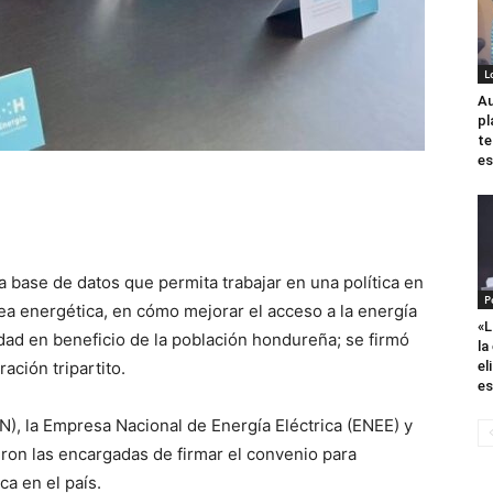
L
Au
pl
te
es
a base de datos que permita trabajar en una política en
P
ea energética, en cómo mejorar el acceso a la energía
«L
dad en beneficio de la población hondureña; se firmó
la
ación tripartito.
el
es
N), la Empresa Nacional de Energía Eléctrica (ENEE) y
fueron las encargadas de firmar el convenio para
ca en el país.