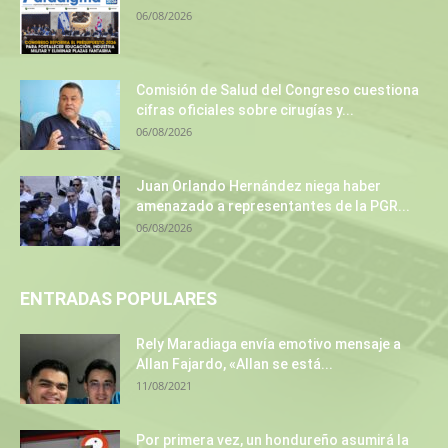
06/08/2026
Comisión de Salud del Congreso cuestiona
cifras oficiales sobre cirugías y...
06/08/2026
Juan Orlando Hernández niega haber
amenazado a representantes de la PGR...
06/08/2026
ENTRADAS POPULARES
Rely Maradiaga envía emotivo mensaje a
Allan Fajardo, «Allan se está...
11/08/2021
Por primera vez, un hondureño asumirá la