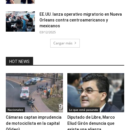
EE.UU. lanza operativo migratorio en Nueva
Orleans contra centroamericanos y
mexicanos
03/12/2025
Cargar más
HOT NEWS
Nacionales
Lo que está pasando
Cámaras captan imprudencia
Diputado de Libre, Marco
de motociclista en la capital
Eliud Girón denuncia que
(Vídeo)
existe una alianza...