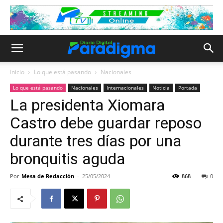
Inicio
Lo que está pasando
Nacionales
Lo que está pasando
Nacionales
Internacionales
Noticia
Portada
La presidenta Xiomara
Castro debe guardar reposo
durante tres días por una
bronquitis aguda
Por
Mesa de Redacción
-
25/05/2024
868
0