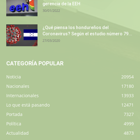
gerencia de la EEH
30/01/2022
¿Qué piensa los hondureños del
Coronavirus? Según el estudio número 79...
27/03/2020
CATEGORÍA POPULAR
Noticia
20954
Nacionales
17180
Internacionales
13933
Lo que está pasando
12471
Portada
7327
Política
4999
Actualidad
4873