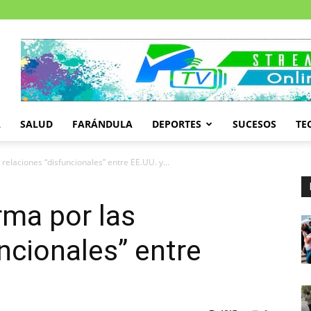
A
SALUD
FARÁNDULA
DEPORTES
SUCESOS
TE
relaciones “disfuncionales” entre EE.UU. y...
rma por las
ncionales” entre