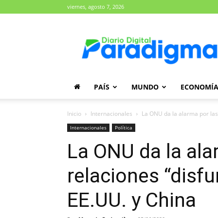
viernes, agosto 7, 2026
Diario
Paradigma
PAÍS
MUNDO
ECONOMÍ
Inicio
Internacionales
La ONU da la alarma por las 
Internacionales
Política
La ONU da la ala
relaciones “disfu
EE.UU. y China