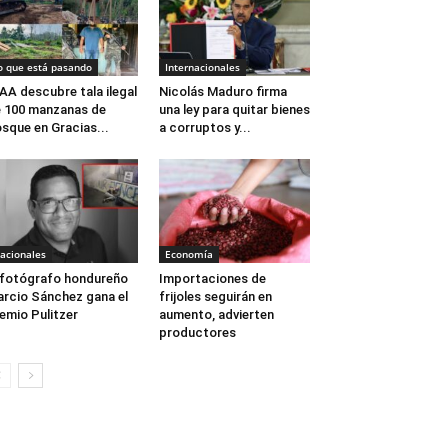
o que está pasando
Internacionales
AA descubre tala ilegal
Nicolás Maduro firma
 100 manzanas de
una ley para quitar bienes
sque en Gracias...
a corruptos y...
acionales
Economía
 fotógrafo hondureño
Importaciones de
rcio Sánchez gana el
frijoles seguirán en
emio Pulitzer
aumento, advierten
productores