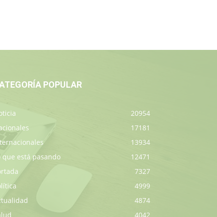
ATEGORÍA POPULAR
ticia
20954
acionales
17181
ternacionales
13934
o que está pasando
12471
ortada
7327
lítica
4999
ctualidad
4874
alud
4042