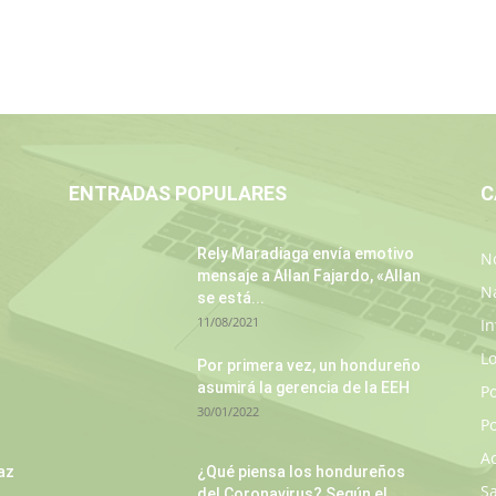
ENTRADAS POPULARES
C
Rely Maradiaga envía emotivo
No
mensaje a Allan Fajardo, «Allan
N
se está...
11/08/2021
In
L
s
Por primera vez, un hondureño
asumirá la gerencia de la EEH
P
30/01/2022
Po
A
az
¿Qué piensa los hondureños
S
del Coronavirus? Según el