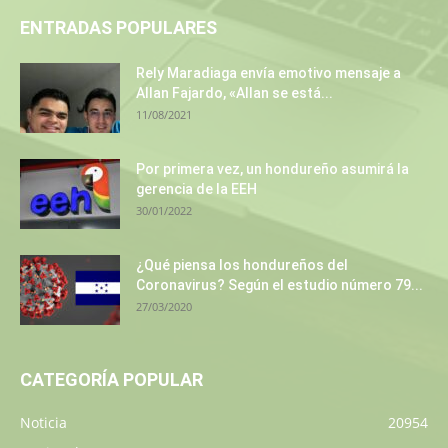
ENTRADAS POPULARES
Rely Maradiaga envía emotivo mensaje a
Allan Fajardo, «Allan se está...
11/08/2021
Por primera vez, un hondureño asumirá la
gerencia de la EEH
30/01/2022
¿Qué piensa los hondureños del
Coronavirus? Según el estudio número 79...
27/03/2020
CATEGORÍA POPULAR
Noticia
20954