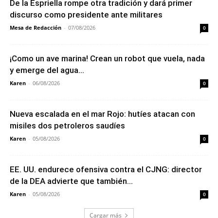
De la Espriella rompe otra tradición y dará primer
discurso como presidente ante militares
Mesa de Redacción
-
07/08/2026
0
¡Como un ave marina! Crean un robot que vuela, nada
y emerge del agua...
Karen
-
06/08/2026
0
Nueva escalada en el mar Rojo: hutíes atacan con
misiles dos petroleros saudíes
Karen
-
05/08/2026
0
EE. UU. endurece ofensiva contra el CJNG: director
de la DEA advierte que también...
Karen
-
05/08/2026
0
Cargar más