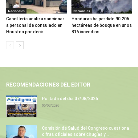
Nacionales
Nacionales
Cancillería analiza sancionar
Honduras ha perdido 90.206
a personal de consulado en
hectáreas de bosque en unos
Houston por decir...
816 incendios...
RECOMENDACIONES DEL EDITOR
Portada del día 07/08/2026
06/08/2026
Comisión de Salud del Congreso cuestiona
cifras oficiales sobre cirugías y...