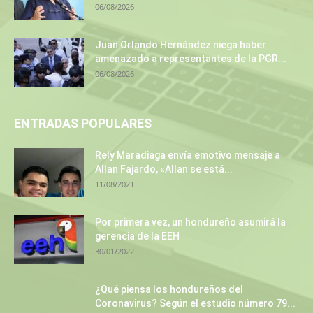
06/08/2026
Juan Orlando Hernández niega haber
amenazado a representantes de la PGR...
06/08/2026
ENTRADAS POPULARES
Rely Maradiaga envía emotivo mensaje a
Allan Fajardo, «Allan se está...
11/08/2021
Por primera vez, un hondureño asumirá la
gerencia de la EEH
30/01/2022
¿Qué piensa los hondureños del
Coronavirus? Según el estudio número 79...