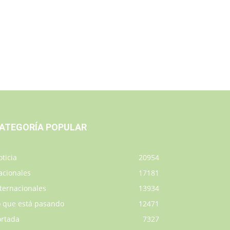
ATEGORÍA POPULAR
ticia
20954
acionales
17181
ternacionales
13934
o que está pasando
12471
ortada
7327