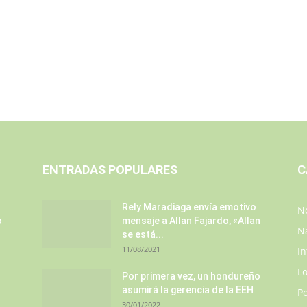
ENTRADAS POPULARES
C
Rely Maradiaga envía emotivo
No
o
mensaje a Allan Fajardo, «Allan
N
se está...
11/08/2021
In
L
Por primera vez, un hondureño
asumirá la gerencia de la EEH
P
30/01/2022