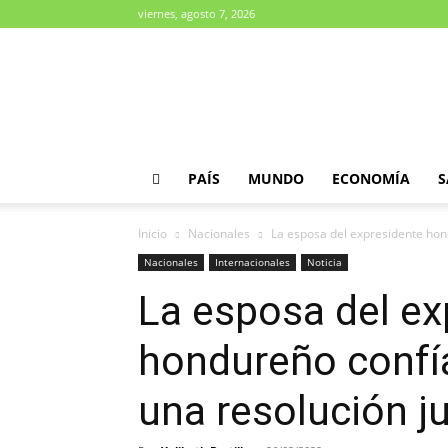
viernes, agosto 7, 2026
Diario
Paradigma
PAÍS
MUNDO
ECONOMÍA
S
Inicio
Nacionales
La esposa del expresidente hond
Nacionales
Internacionales
Noticia
La esposa del ex
hondureño confía
una resolución ju