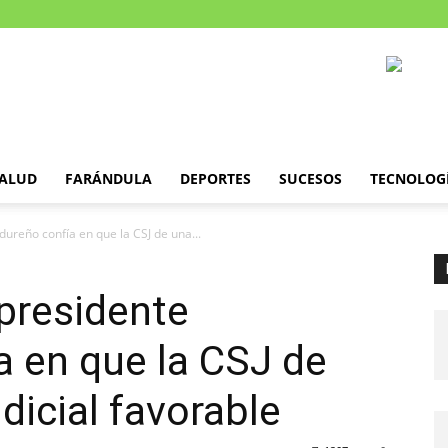
ALUD
FARÁNDULA
DEPORTES
SUCESOS
TECNOLOG
ureño confía en que la CSJ de una...
presidente
 en que la CSJ de
dicial favorable