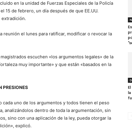
luido en la unidad de Fuerzas Especiales de la Policía
 el 15 de febrero, un día después de que EE.UU.
 extradición.
N
Es
pr
reunión el lunes para ratificar, modificar o revocar la
po
“s
s magistrados escuchen «los argumentos legales» de la
fortaleza muy importante» y que están «basados en la
D
N PRESIONES
El
la
fu
o cada uno de los argumentos y todos tienen el peso
a, analizándolos dentro de toda la argumentación, sin
s, sino con una aplicación de la ley, pueda otorgar la
ición», explicó.