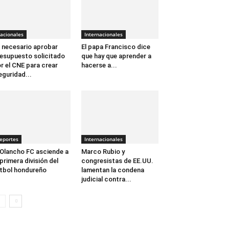
acionales
Internacionales
 necesario aprobar
El papa Francisco dice
esupuesto solicitado
que hay que aprender a
r el CNE para crear
hacerse a...
eguridad...
eportes
Internacionales
 Olancho FC asciende a
Marco Rubio y
 primera división del
congresistas de EE.UU.
tbol hondureño
lamentan la condena
judicial contra...