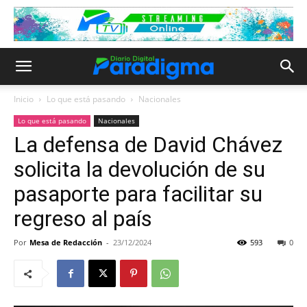
Inicio
Lo que está pasando
Nacionales
Lo que está pasando
Nacionales
La defensa de David Chávez
solicita la devolución de su
pasaporte para facilitar su
regreso al país
Por
Mesa de Redacción
-
23/12/2024
593
0