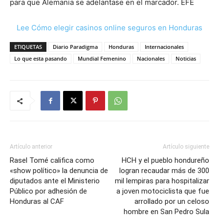
para que Alemania se adelantase en el marcador. EFE
Lee Cómo elegir casinos online seguros en Honduras
ETIQUETAS
Diario Paradigma
Honduras
Internacionales
Lo que esta pasando
Mundial Femenino
Nacionales
Noticias
Artículo anterior
Artículo siguiente
Rasel Tomé califica como
HCH y el pueblo hondureño
«show político» la denuncia de
logran recaudar más de 300
diputados ante el Ministerio
mil lempiras para hospitalizar
Público por adhesión de
a joven motociclista que fue
Honduras al CAF
arrollado por un celoso
hombre en San Pedro Sula