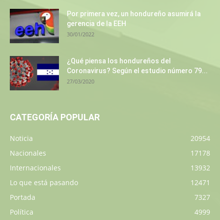
Por primera vez, un hondureño asumirá la
gerencia de la EEH
30/01/2022
¿Qué piensa los hondureños del
Coronavirus? Según el estudio número 79...
27/03/2020
CATEGORÍA POPULAR
Noticia
20954
Nacionales
17178
Internacionales
13932
Lo que está pasando
12471
Portada
7327
Política
4999