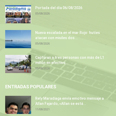
Portada del día 06/08/2026
05/08/2026
Nueva escalada en el mar Rojo: hutíes
atacan con misiles dos...
05/08/2026
Capturan a tres personas con más de L1
millón en efectivo...
05/08/2026
ENTRADAS POPULARES
Rely Maradiaga envía emotivo mensaje a
Allan Fajardo, «Allan se está...
11/08/2021