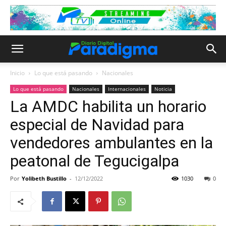
Inicio
Lo que está pasando
Nacionales
Lo que está pasando
Nacionales
Internacionales
Noticia
La AMDC habilita un horario
especial de Navidad para
vendedores ambulantes en la
peatonal de Tegucigalpa
Por
Yolibeth Bustillo
-
12/12/2022
1030
0