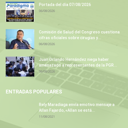
Portada del día 07/08/2026
06/08/2026
Comisión de Salud del Congreso cuestiona
cifras oficiales sobre cirugías y...
06/08/2026
Juan Orlando Hernández niega haber
amenazado a representantes de la PGR...
06/08/2026
ENTRADAS POPULARES
Rely Maradiaga envía emotivo mensaje a
Allan Fajardo, «Allan se está...
11/08/2021