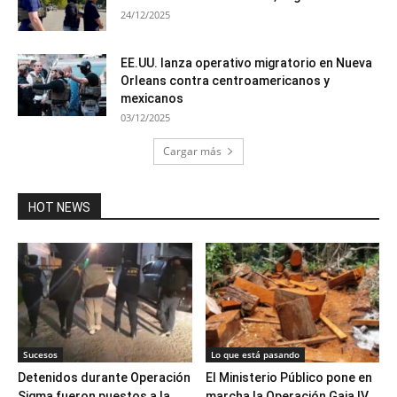
24/12/2025
EE.UU. lanza operativo migratorio en Nueva
Orleans contra centroamericanos y
mexicanos
03/12/2025
Cargar más
HOT NEWS
Sucesos
Lo que está pasando
Detenidos durante Operación
El Ministerio Público pone en
Sigma fueron puestos a la
marcha la Operación Gaia IV