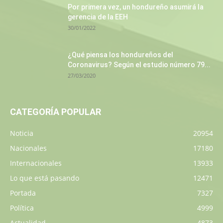
Por primera vez, un hondureño asumirá la
gerencia de la EEH
30/01/2022
¿Qué piensa los hondureños del
Coronavirus? Según el estudio número 79...
27/03/2020
CATEGORÍA POPULAR
Noticia
20954
Nacionales
17180
Internacionales
13933
Lo que está pasando
12471
Portada
7327
Política
4999
Actualidad
4873