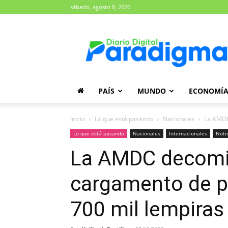
sábado, agosto 8, 2026
Diario
Paradigma
PAÍS
MUNDO
ECONOMÍ
Inicio
Lo que está pasando
Nacionales
La AMDC
Lo que está pasando
Nacionales
Internacionales
Noti
La AMDC decomis
cargamento de p
700 mil lempiras 