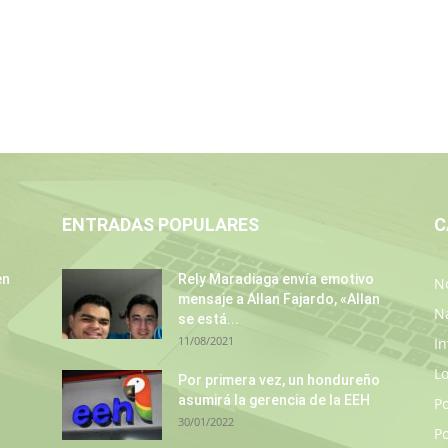
ENTRADAS POPULARES
C
en
Rely Maradiaga envía emotivo
No
mensaje a Allan Fajardo, «Allan
N
se está...
11/08/2021
In
L
Por primera vez, un hondureño
asumirá la gerencia de la EEH
P
30/01/2022
Po