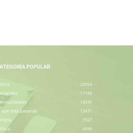
ATEGORÍA POPULAR
ticia
20954
acionales
17182
ternacionales
13935
o que está pasando
12471
ortada
7327
lítica
4999