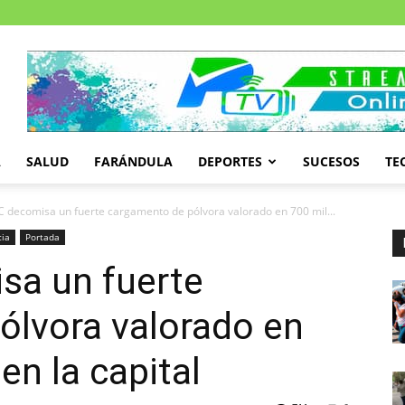
A
SALUD
FARÁNDULA
DEPORTES
SUCESOS
TE
 decomisa un fuerte cargamento de pólvora valorado en 700 mil...
cia
Portada
a un fuerte
ólvora valorado en
en la capital