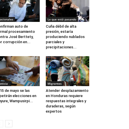
acionales
Lo que está pasando
nfirman auto de
Cuña débil de alta
rmal procesamiento
presión, estaría
ntra José Berttety,
produciendo nublados
r corrupción en...
parciales y
precipitaciones...
oticia
Migrantes
 15 de mayo se las
Atender desplazamiento
petirán elecciones en
en Honduras requiere
yure, Wampusirpi...
respuestas integrales y
duraderas, según
expertos