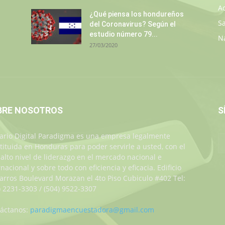
A
¿Qué piensa los hondureños
S
del Coronavirus? Según el
estudio número 79...
N
27/03/2020
BRE NOSOTROS
S
iario Digital Paradigma es una empresa legalmente
tituida en Honduras para poder servirle a usted, con el
alto nivel de liderazgo en el mercado nacional e
rnacional y sobre todo con eficiencia y eficacia. Edificio
Jarros Boulevard Morazan el 4to Piso Cubiculo #402 Tel:
) 2231-3303 / (504) 9522-3307
áctanos:
paradigmaencuestadora@gmail.com