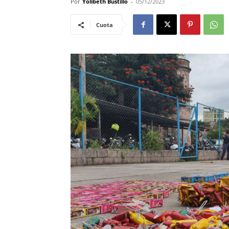
Por
Yolibeth Bustillo
-
05/12/2023
Cuota