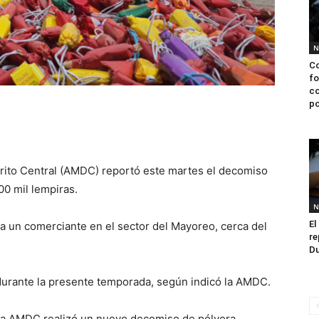
N
Co
fo
co
po
strito Central (AMDC) reportó este martes el decomiso
0 mil lempiras.
N
El
 a un comerciante en el sector del Mayoreo, cerca del
re
Du
durante la presente temporada, según indicó la AMDC.
, la AMDC realizó un nuevo decomiso de pólvora