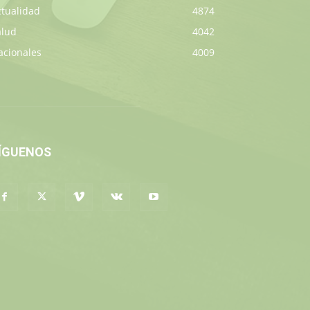
ctualidad
4874
alud
4042
acionales
4009
ÍGUENOS