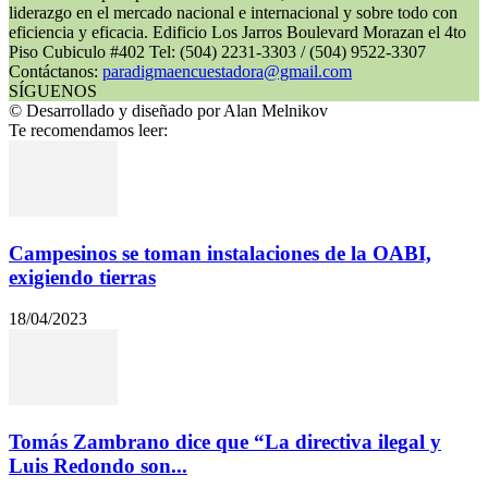
liderazgo en el mercado nacional e internacional y sobre todo con
eficiencia y eficacia. Edificio Los Jarros Boulevard Morazan el 4to
Piso Cubiculo #402 Tel: (504) 2231-3303 / (504) 9522-3307
Contáctanos:
paradigmaencuestadora@gmail.com
SÍGUENOS
© Desarrollado y diseñado por Alan Melnikov
Te recomendamos leer:
Campesinos se toman instalaciones de la OABI,
exigiendo tierras
18/04/2023
Tomás Zambrano dice que “La directiva ilegal y
Luis Redondo son...