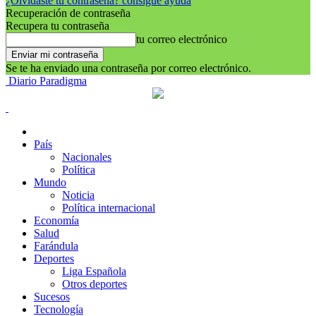
¿Olvidaste tu contraseña? consigue ayuda
Recuperación de contraseña
Recupera tu contraseña
tu correo electrónico
Se te ha enviado una contraseña por correo electrónico.
Diario Paradigma
País
Nacionales
Política
Mundo
Noticia
Política internacional
Economía
Salud
Farándula
Deportes
Liga Española
Otros deportes
Sucesos
Tecnología