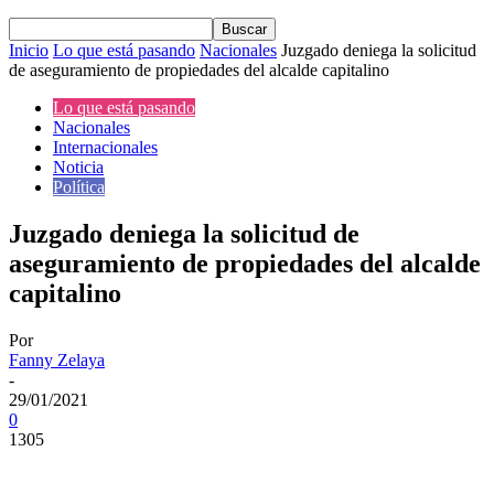
Inicio
Lo que está pasando
Nacionales
Juzgado deniega la solicitud
de aseguramiento de propiedades del alcalde capitalino
Lo que está pasando
Nacionales
Internacionales
Noticia
Política
Juzgado deniega la solicitud de
aseguramiento de propiedades del alcalde
capitalino
Por
Fanny Zelaya
-
29/01/2021
0
1305