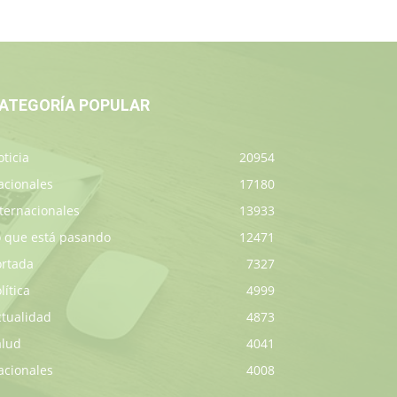
ATEGORÍA POPULAR
ticia
20954
acionales
17180
ternacionales
13933
o que está pasando
12471
ortada
7327
lítica
4999
ctualidad
4873
alud
4041
acionales
4008