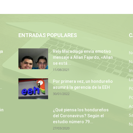
ENTRADAS POPULARES
C
ga
Rely Maradiaga envía emotivo
No
mensaje a Allan Fajardo, «Allan
N
se está...
11/08/2021
In
L
Por primera vez, un hondureño
..
asumirá la gerencia de la EEH
P
30/01/2022
Po
A
ón
¿Qué piensa los hondureños
S
del Coronavirus? Según el
estudio número 79...
N
27/03/2020