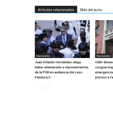
Artículos relacionados
Más del autor
Nacionales
Nacionales
Juan Orlando Hernández niega
CMH denunc
haber amenazado a representantes
cirugías ba
de la PGR en audiencia del caso
emergencia:
Pandora II
precios a f