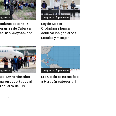
igrantes
Lo que está pasando
nduras detiene 15
Ley de Mesas
grantes de Cuba y a
Ciudadanas busca
esunto «coyote» con...
debilitar los gobiernos
Locales y manejar...
igrantes
Lo que está pasando
os 129 hondureños
Eta Ciclón se intensificó
egaron deportados al
a Huracán categoría 1
ropuerto de SPS