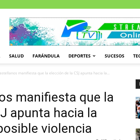
A
SALUD
FARÁNDULA
DEPORTES
SUCESOS
TE
Castellanos manifiesta que la elección de la CSJ apunta hacia la...
os manifiesta que la
SJ apunta hacia la
posible violencia