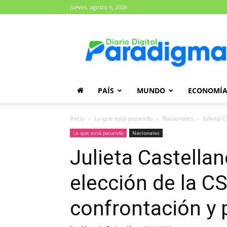
jueves, agosto 6, 2026
Diario
Paradigma
PAÍS
MUNDO
ECONOMÍ
Inicio
Lo que está pasando
Nacionales
Julieta 
Lo que está pasando
Nacionales
Julieta Castellan
elección de la C
confrontación y 