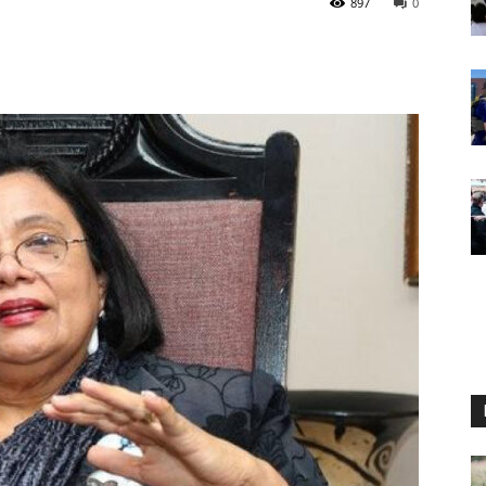
897
0