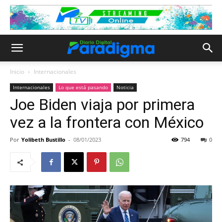
Inicio
Internacionales
Internacionales
Lo que está pasando
Noticia
Joe Biden viaja por primera
vez a la frontera con México
Por
Yolibeth Bustillo
-
08/01/2023
794
0