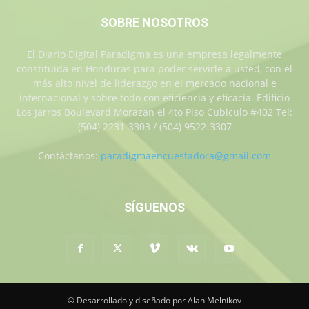
SOBRE NOSOTROS
El Diario Digital Paradigma es una empresa legalmente
constituida en Honduras para poder servirle a usted, con el
más alto nivel de liderazgo en el mercado nacional e
internacional y sobre todo con eficiencia y eficacia. Edificio
Los Jarros Boulevard Morazan el 4to Piso Cubiculo #402 Tel:
(504) 2231-3303 / (504) 9522-3307
Contáctanos:
paradigmaencuestadora@gmail.com
SÍGUENOS
© Desarrollado y diseñado por Alan Melnikov