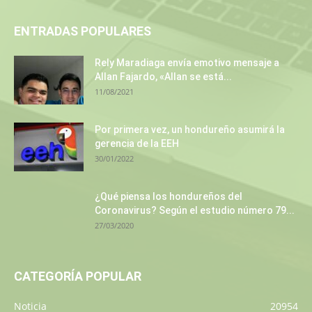
ENTRADAS POPULARES
Rely Maradiaga envía emotivo mensaje a
Allan Fajardo, «Allan se está...
11/08/2021
Por primera vez, un hondureño asumirá la
gerencia de la EEH
30/01/2022
¿Qué piensa los hondureños del
Coronavirus? Según el estudio número 79...
27/03/2020
CATEGORÍA POPULAR
Noticia
20954