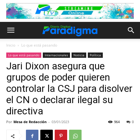
Inicio
Lo que está pasando
Lo que está pasando
Internacionales
Noticia
Política
Jari Dixon asegura que
grupos de poder quieren
controlar la CSJ para disolver
el CN o declarar ilegal su
directiva
Por
Mesa de Redacción
-
03/01/2023
964
0