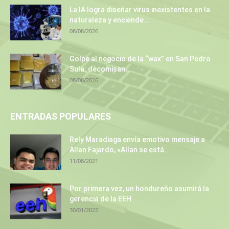
La IA logra diseñar virus inexistentes en la
naturaleza y enciende...
08/08/2026
Golpe al negocio de la “wax” en San Pedro
Sula: decomisan...
08/08/2026
ENTRADAS POPULARES
Rely Maradiaga envía emotivo mensaje a
Allan Fajardo, «Allan se está...
11/08/2021
Por primera vez, un hondureño asumirá la
gerencia de la EEH
30/01/2022