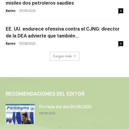
misiles dos petroleros saudíes
Karen
-
05/08/2026
0
EE. UU. endurece ofensiva contra el CJNG: director
de la DEA advierte que también...
Karen
-
05/08/2026
0
Cargar más
RECOMENDACIONES DEL EDITOR
Portada del día 09/08/2026
08/08/2026