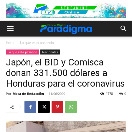
Inicio
Lo que está pasando
Lo que está pasando
Nacionales
Japón, el BID y Comisca
donan 331.500 dólares a
Honduras para el coronavirus
Por
Mesa de Redacciòn
-
11/06/2020
1778
0