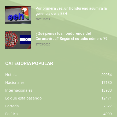
Por primera vez, un hondureño asumirá la
gerencia de la EEH
30/01/2022
¿Qué piensa los hondureños del
Coronavirus? Según el estudio número 79...
27/03/2020
CATEGORÍA POPULAR
Noticia
20954
Nacionales
17180
Internacionales
13933
Lo que está pasando
12471
Portada
7327
Política
4999