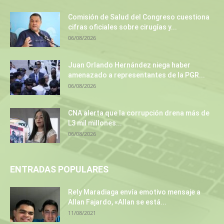
Comisión de Salud del Congreso cuestiona
cifras oficiales sobre cirugías y...
06/08/2026
Juan Orlando Hernández niega haber
amenazado a representantes de la PGR...
06/08/2026
CNA alerta que la corrupción drena más de
L3 mil millones...
06/08/2026
ENTRADAS POPULARES
Rely Maradiaga envía emotivo mensaje a
Allan Fajardo, «Allan se está...
11/08/2021