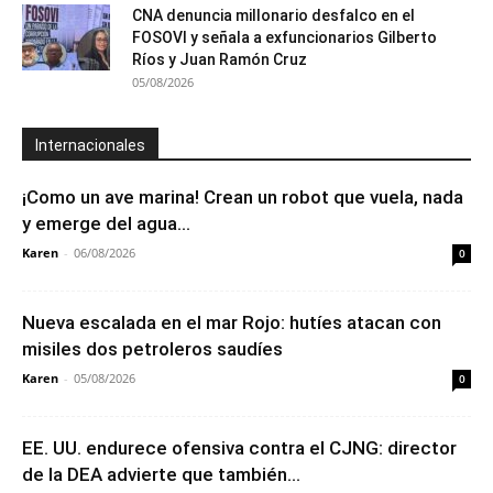
CNA denuncia millonario desfalco en el
FOSOVI y señala a exfuncionarios Gilberto
Ríos y Juan Ramón Cruz
05/08/2026
Internacionales
¡Como un ave marina! Crean un robot que vuela, nada
y emerge del agua...
Karen
-
06/08/2026
0
Nueva escalada en el mar Rojo: hutíes atacan con
misiles dos petroleros saudíes
Karen
-
05/08/2026
0
EE. UU. endurece ofensiva contra el CJNG: director
de la DEA advierte que también...