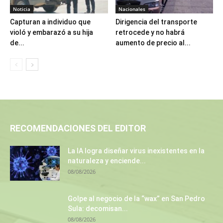
Noticia
Nacionales
Capturan a individuo que
Dirigencia del transporte
violó y embarazó a su hija
retrocede y no habrá
de...
aumento de precio al...
RECOMENDACIONES DEL EDITOR
La IA logra diseñar virus inexistentes en la
naturaleza y enciende...
08/08/2026
Golpe al negocio de la “wax” en San Pedro
Sula: decomisan...
08/08/2026