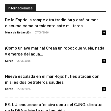
Internacionales
De la Espriella rompe otra tradición y dará primer
discurso como presidente ante militares
Mesa de Redacción
-
07/08/2026
0
¡Como un ave marina! Crean un robot que vuela, nada
y emerge del agua...
Karen
-
06/08/2026
0
Nueva escalada en el mar Rojo: hutíes atacan con
misiles dos petroleros saudíes
Karen
-
05/08/2026
0
EE. UU. endurece ofensiva contra el CJNG: director
de la DEA advierte que también...