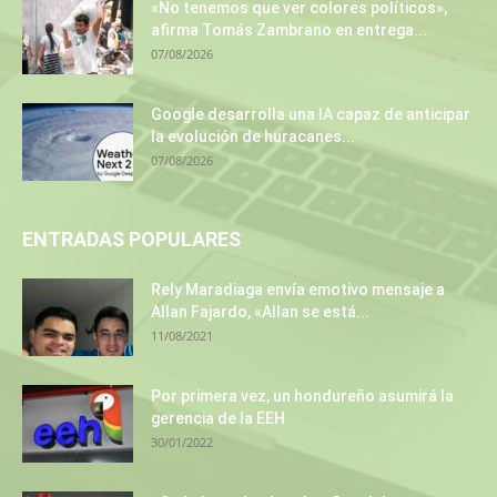
«No tenemos que ver colores políticos»,
afirma Tomás Zambrano en entrega...
07/08/2026
Google desarrolla una IA capaz de anticipar
la evolución de huracanes...
07/08/2026
ENTRADAS POPULARES
Rely Maradiaga envía emotivo mensaje a
Allan Fajardo, «Allan se está...
11/08/2021
Por primera vez, un hondureño asumirá la
gerencia de la EEH
30/01/2022