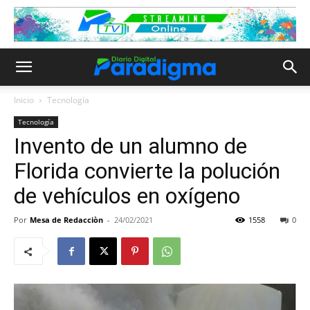
Inicio
Tecnología
Tecnología
Invento de un alumno de
Florida convierte la polución
de vehículos en oxígeno
Por
Mesa de Redacciòn
-
24/02/2021
1558
0