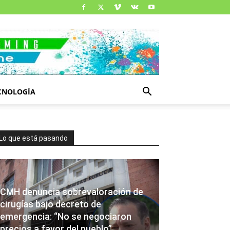
CNOLOGÍA
Lo que está pasando
CMH denuncia sobrevaloración de
cirugías bajo decreto de
emergencia: “No se negociaron
precios a favor del pueblo”