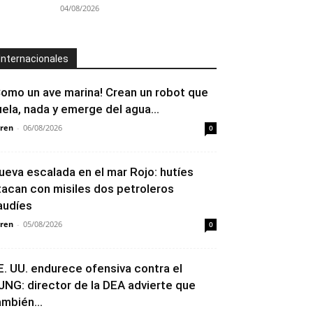
04/08/2026
Internacionales
Como un ave marina! Crean un robot que
uela, nada y emerge del agua...
ren
-
06/08/2026
0
ueva escalada en el mar Rojo: hutíes
tacan con misiles dos petroleros
audíes
ren
-
05/08/2026
0
E. UU. endurece ofensiva contra el
JNG: director de la DEA advierte que
ambién...