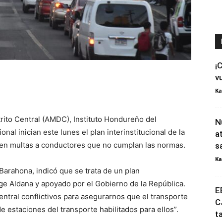
¡
v
Ka
trito Central (AMDC), Instituto Hondureño del
N
onal inician este lunes el plan interinstitucional de la
a
erten multas a conductores que no cumplan las normas.
s
Ka
Barahona, indicó que se trata de un plan
orge Aldana y apoyado por el Gobierno de la República.
E
ntral conflictivos para asegurarnos que el transporte
C
de estaciones del transporte habilitados para ellos”.
t