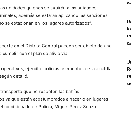
Ka
las unidades quienes se subirán a las unidades
erminales, además se estarán aplicando las sanciones
R
o se estacionan en los lugares autorizados”,
l
c
Ka
sporte en el Distrito Central pueden ser objeto de una
 cumplir con el plan de alivio vial.
J
operativos, ejercito, policías, elementos de la alcaldía
R
r
 según detalló.
Me
 transporte que no respeten las bahías
ros ya que están acostumbrados a hacerlo en lugares
 el comisionado de Policía, Miguel Pérez Suazo.