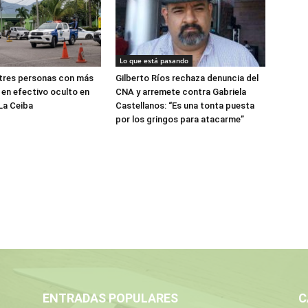
Lo que está pasando
 tres personas con más
Gilberto Ríos rechaza denuncia del
 en efectivo oculto en
CNA y arremete contra Gabriela
La Ceiba
Castellanos: “Es una tonta puesta
por los gringos para atacarme”
ENTRADAS POPULARES
C