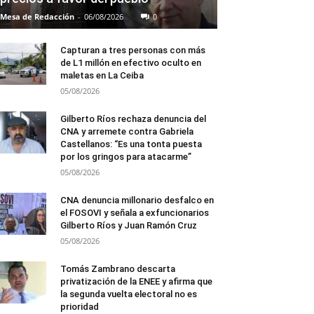
Mesa de Redacción
-
06/08/2026
0
Capturan a tres personas con más
de L1 millón en efectivo oculto en
maletas en La Ceiba
05/08/2026
Gilberto Ríos rechaza denuncia del
CNA y arremete contra Gabriela
Castellanos: “Es una tonta puesta
por los gringos para atacarme”
05/08/2026
CNA denuncia millonario desfalco en
el FOSOVI y señala a exfuncionarios
Gilberto Ríos y Juan Ramón Cruz
05/08/2026
Tomás Zambrano descarta
privatización de la ENEE y afirma que
la segunda vuelta electoral no es
prioridad