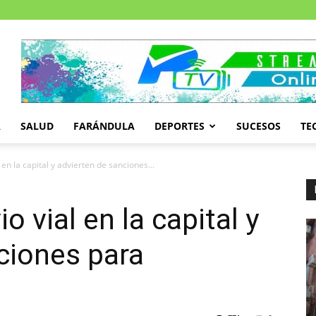
A
SALUD
FARÁNDULA
DEPORTES
SUCESOS
TE
l en la capital y advierten de sanciones...
io vial en la capital y
ciones para