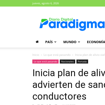
jueves, agosto 6, 2026
Diario
Paradigma
PAÍS
MUNDO
ECONOMÍ
Inicio
Lo que está pasando
Inicia plan de alivio via
Lo que está pasando
Nacionales
Portada
Inicia plan de aliv
advierten de san
conductores