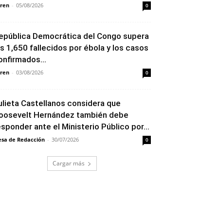
ren
-
05/08/2026
0
epública Democrática del Congo supera
os 1,650 fallecidos por ébola y los casos
onfirmados...
ren
-
03/08/2026
0
ulieta Castellanos considera que
oosevelt Hernández también debe
esponder ante el Ministerio Público por...
sa de Redacción
-
30/07/2026
0
Cargar más