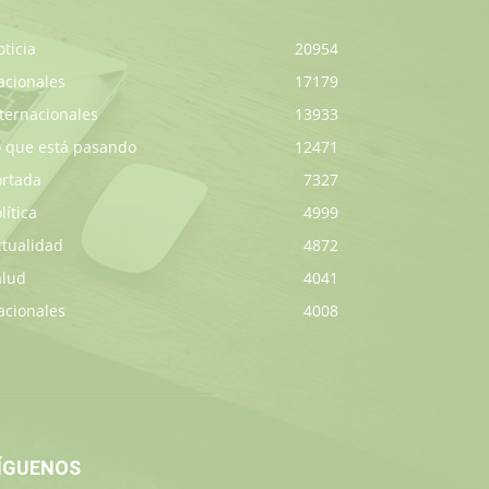
ticia
20954
acionales
17179
ternacionales
13933
o que está pasando
12471
ortada
7327
lítica
4999
ctualidad
4872
alud
4041
acionales
4008
ÍGUENOS