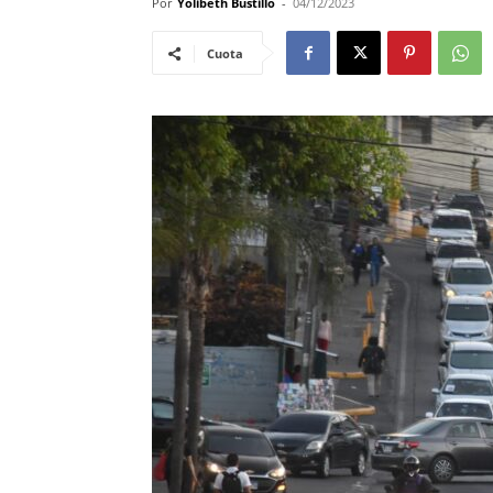
Por
Yolibeth Bustillo
-
04/12/2023
Cuota