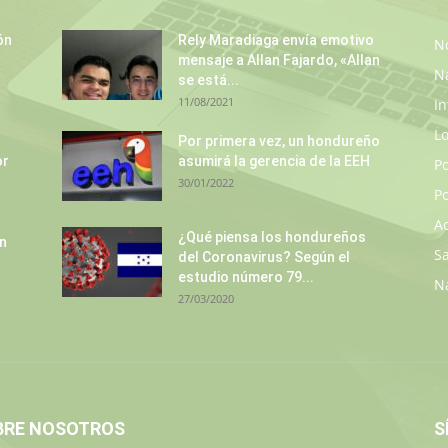
ón
Rely Maradiaga envía emotivo
No
mensaje a Allan Fajardo, «Allan
N
se está...
11/08/2021
In
L
Por primera vez, un hondureño
or
asumirá la gerencia de la EEH
P
30/01/2022
Po
A
¿Qué piensa los hondureños
un
S
del Coronavirus? Según el
estudio número 79...
N
27/03/2020
BRE NOSOTROS
S