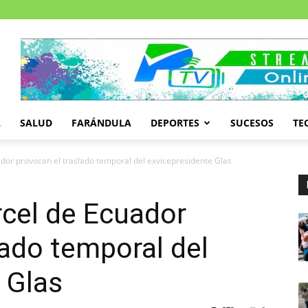
A
SALUD
FARÁNDULA
DEPORTES
SUCESOS
TE
ador provocan el traslado temporal del exvicepresidente Glas
rcel de Ecuador
lado temporal del
 Glas