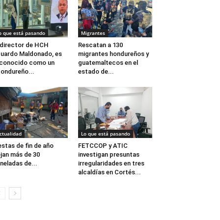
o que está pasando
Migrantes
 director de HCH
Rescatan a 130
uardo Maldonado, es
migrantes hondureños y
conocido como un
guatemaltecos en el
ondureño...
estado de...
ctualidad
Lo que está pasando
estas de fin de año
FETCCOP y ATIC
jan más de 30
investigan presuntas
neladas de...
irregularidades en tres
alcaldías en Cortés...