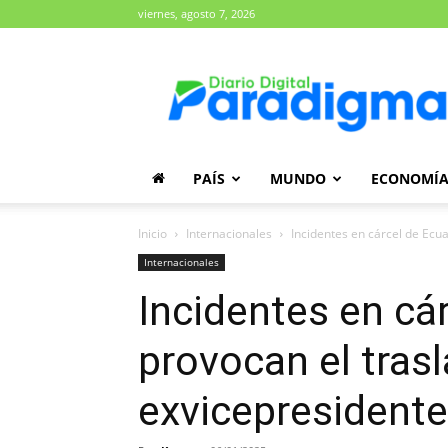
viernes, agosto 7, 2026
Diario
Paradigma
PAÍS
MUNDO
ECONOMÍ
Inicio
Internacionales
Incidentes en cárcel de Ecu
Internacionales
Incidentes en cá
provocan el tras
exvicepresidente