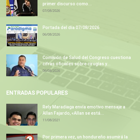
primer discurso como...
07/08/2026
Portada del día 07/08/2026
06/08/2026
Comisión de Salud del Congreso cuestiona
cifras oficiales sobre cirugías y...
06/08/2026
ENTRADAS POPULARES
Rely Maradiaga envía emotivo mensaje a
Allan Fajardo, «Allan se está...
11/08/2021
Por primera vez, un hondureño asumirá la