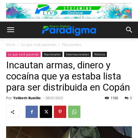
Inicio
Lo que está pasando
Nacionales
Lo que está pasando
Nacionales
Internacionales
Noticia
Incautan armas, dinero y
cocaína que ya estaba lista
para ser distribuida en Copán
Por
Yolibeth Bustillo
-
08/01/2023
1160
0