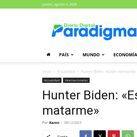
jueves, agosto 6, 2026
Diario
Paradigma
PAÍS
MUNDO
ECONOMÍ
Inicio
Actualidad
Hunter Biden: «Están intentand
Actualidad
Internacionales
Hunter Biden: «E
matarme»
Por
Karen
-
08/12/2023
Cuota