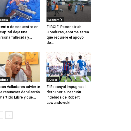
oticia
Economía
tento de secuestro en
El BCIE: Reconstruir
 capital deja una
Honduras, enorme tarea
rsona fallecida y...
que requiere el apoyo
de...
olítica
Fútbol
ban Valladares advierte
El Espanyol impugna el
e renuncias debilitarán
derbi por alineación
 Partido Libre y que...
indebida de Robert
Lewandowski