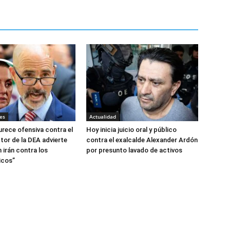
es
Actualidad
urece ofensiva contra el
Hoy inicia juicio oral y público
tor de la DEA advierte
contra el exalcalde Alexander Ardón
 irán contra los
por presunto lavado de activos
icos”