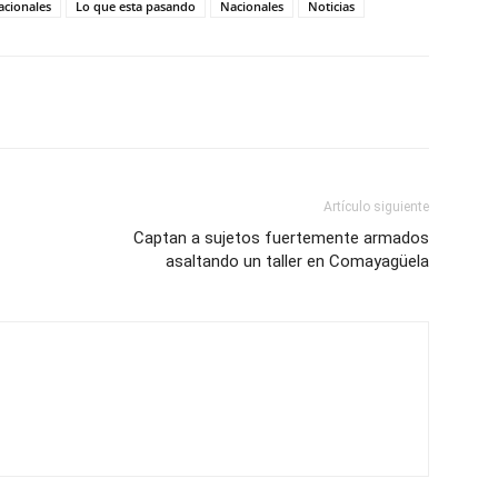
acionales
Lo que esta pasando
Nacionales
Noticias
Artículo siguiente
Captan a sujetos fuertemente armados
asaltando un taller en Comayagüela