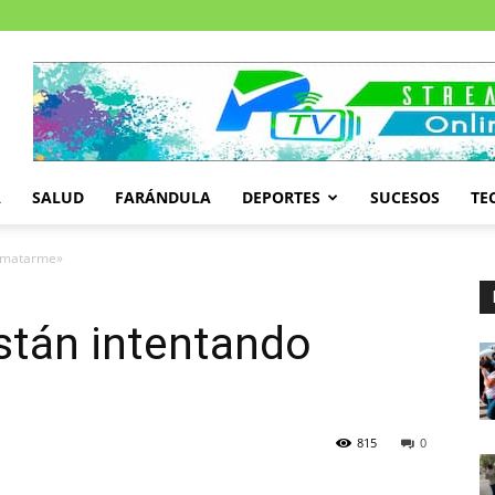
A
SALUD
FARÁNDULA
DEPORTES
SUCESOS
TE
o matarme»
stán intentando
815
0