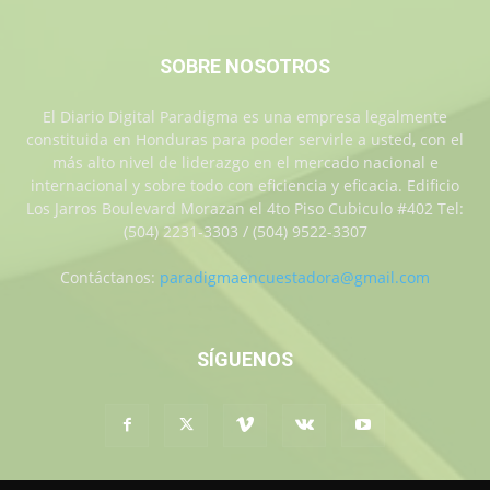
SOBRE NOSOTROS
El Diario Digital Paradigma es una empresa legalmente
constituida en Honduras para poder servirle a usted, con el
más alto nivel de liderazgo en el mercado nacional e
internacional y sobre todo con eficiencia y eficacia. Edificio
Los Jarros Boulevard Morazan el 4to Piso Cubiculo #402 Tel:
(504) 2231-3303 / (504) 9522-3307
Contáctanos:
paradigmaencuestadora@gmail.com
SÍGUENOS