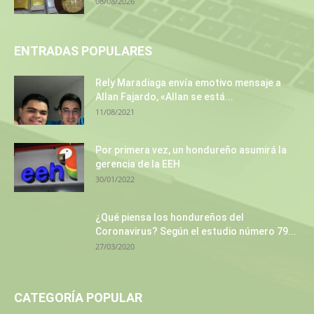
08/08/2026
ENTRADAS POPULARES
Rely Maradiaga envía emotivo mensaje a
Allan Fajardo, «Allan se está...
11/08/2021
Por primera vez, un hondureño asumirá la
gerencia de la EEH
30/01/2022
¿Qué piensa los hondureños del
Coronavirus? Según el estudio número 79...
27/03/2020
CATEGORÍA POPULAR