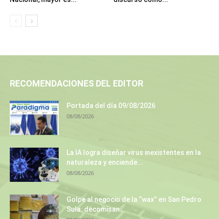
RECOMENDACIONES DEL EDITOR
Portada del día 09/08/2026
08/08/2026
La IA logra diseñar virus inexistentes en la
naturaleza y enciende...
08/08/2026
Golpe al negocio de la “wax” en San Pedro
Sula: decomisan...