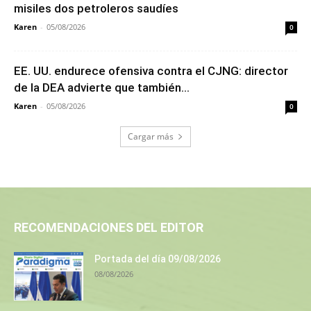
misiles dos petroleros saudíes
Karen
-
05/08/2026
0
EE. UU. endurece ofensiva contra el CJNG: director
de la DEA advierte que también...
Karen
-
05/08/2026
0
Cargar más
RECOMENDACIONES DEL EDITOR
Portada del día 09/08/2026
08/08/2026