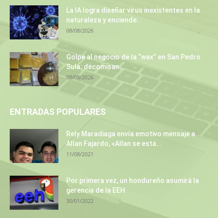
La IA logra diseñar virus inexistentes en la
naturaleza y enciende...
08/08/2026
Golpe al negocio de la “wax” en San Pedro
Sula: decomisan...
08/08/2026
ENTRADAS POPULARES
Rely Maradiaga envía emotivo mensaje a
Allan Fajardo, «Allan se está...
11/08/2021
Por primera vez, un hondureño asumirá la
gerencia de la EEH
30/01/2022