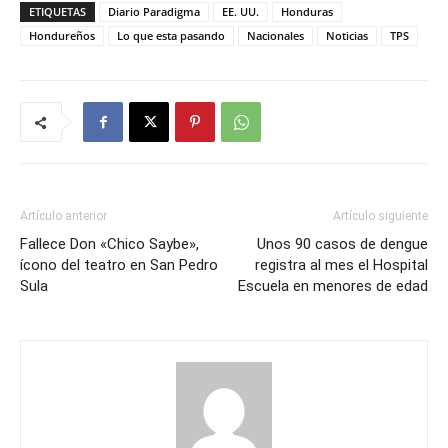
ETIQUETAS
Diario Paradigma
EE. UU.
Honduras
Hondureños
Lo que esta pasando
Nacionales
Noticias
TPS
Artículo anterior
Artículo siguiente
Fallece Don «Chico Saybe»,
Unos 90 casos de dengue
ícono del teatro en San Pedro
registra al mes el Hospital
Sula
Escuela en menores de edad