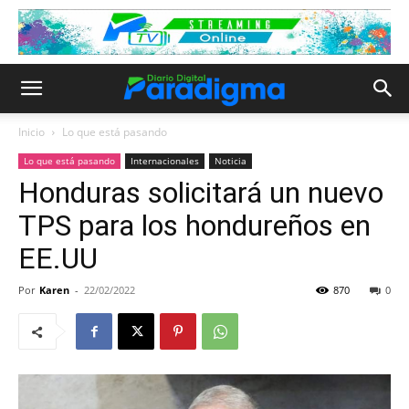
Inicio
Lo que está pasando
Lo que está pasando
Internacionales
Noticia
Honduras solicitará un nuevo
TPS para los hondureños en
EE.UU
Por
Karen
-
22/02/2022
870
0