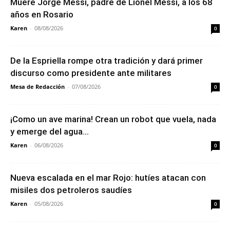
Muere Jorge Messi, padre de Lionel Messi, a los 68
años en Rosario
Karen
-
08/08/2026
0
De la Espriella rompe otra tradición y dará primer
discurso como presidente ante militares
Mesa de Redacción
-
07/08/2026
0
¡Como un ave marina! Crean un robot que vuela, nada
y emerge del agua...
Karen
-
06/08/2026
0
Nueva escalada en el mar Rojo: hutíes atacan con
misiles dos petroleros saudíes
Karen
-
05/08/2026
0