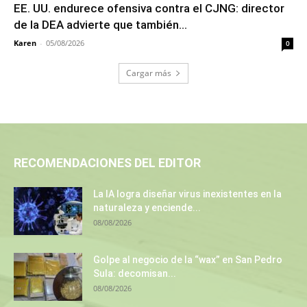
EE. UU. endurece ofensiva contra el CJNG: director
de la DEA advierte que también...
Karen
-
05/08/2026
0
Cargar más
RECOMENDACIONES DEL EDITOR
La IA logra diseñar virus inexistentes en la
naturaleza y enciende...
08/08/2026
Golpe al negocio de la “wax” en San Pedro
Sula: decomisan...
08/08/2026