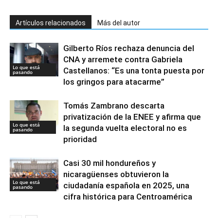
Artículos relacionados
Más del autor
Gilberto Ríos rechaza denuncia del
CNA y arremete contra Gabriela
Lo que está
Castellanos: “Es una tonta puesta por
pasando
los gringos para atacarme”
Tomás Zambrano descarta
privatización de la ENEE y afirma que
Lo que está
la segunda vuelta electoral no es
pasando
prioridad
Casi 30 mil hondureños y
nicaragüenses obtuvieron la
Lo que está
ciudadanía española en 2025, una
pasando
cifra histórica para Centroamérica