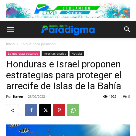
Inicio
Lo que está pasando
Lo que está pasando
Internacionales
Noticia
Honduras e Israel proponen
estrategias para proteger el
arrecife de Islas de la Bahía
Por
Karen
-
28/02/2022
1922
0