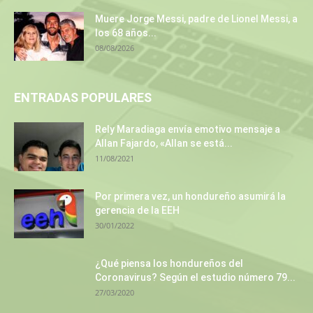
Muere Jorge Messi, padre de Lionel Messi, a
los 68 años...
08/08/2026
ENTRADAS POPULARES
Rely Maradiaga envía emotivo mensaje a
Allan Fajardo, «Allan se está...
11/08/2021
Por primera vez, un hondureño asumirá la
gerencia de la EEH
30/01/2022
¿Qué piensa los hondureños del
Coronavirus? Según el estudio número 79...
27/03/2020