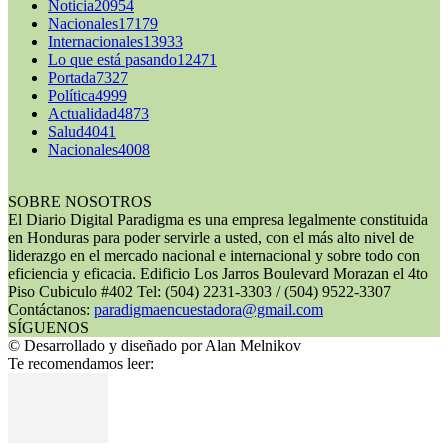
Noticia
20954
Nacionales
17179
Internacionales
13933
Lo que está pasando
12471
Portada
7327
Política
4999
Actualidad
4873
Salud
4041
Nacionales
4008
SOBRE NOSOTROS
El Diario Digital Paradigma es una empresa legalmente constituida
en Honduras para poder servirle a usted, con el más alto nivel de
liderazgo en el mercado nacional e internacional y sobre todo con
eficiencia y eficacia. Edificio Los Jarros Boulevard Morazan el 4to
Piso Cubiculo #402 Tel: (504) 2231-3303 / (504) 9522-3307
Contáctanos:
paradigmaencuestadora@gmail.com
SÍGUENOS
© Desarrollado y diseñado por Alan Melnikov
Te recomendamos leer: