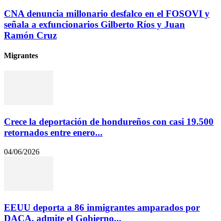
CNA denuncia millonario desfalco en el FOSOVI y
señala a exfuncionarios Gilberto Ríos y Juan
Ramón Cruz
Migrantes
Crece la deportación de hondureños con casi 19.500
retornados entre enero...
04/06/2026
EEUU deporta a 86 inmigrantes amparados por
DACA, admite el Gobierno...