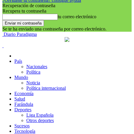
¿Olvidaste tu contraseña? consigue ayuda
Recuperación de contraseña
Recupera tu contraseña
tu correo electrónico
Se te ha enviado una contraseña por correo electrónico.
Diario Paradigma
País
Nacionales
Política
Mundo
Noticia
Política internacional
Economía
Salud
Farándula
Deportes
Liga Española
Otros deportes
Sucesos
Tecnología