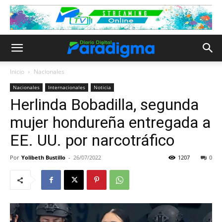
Inicio
Nacionales
Nacionales
Internacionales
Noticia
Herlinda Bobadilla, segunda
mujer hondureña entregada a
EE. UU. por narcotráfico
Por
Yolibeth Bustillo
-
26/07/2022
1207
0