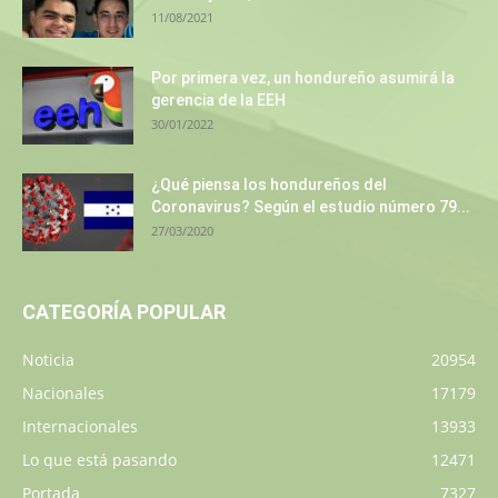
11/08/2021
Por primera vez, un hondureño asumirá la
gerencia de la EEH
30/01/2022
¿Qué piensa los hondureños del
Coronavirus? Según el estudio número 79...
27/03/2020
CATEGORÍA POPULAR
Noticia
20954
Nacionales
17179
Internacionales
13933
Lo que está pasando
12471
Portada
7327