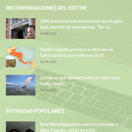
RECOMENDACIONES DEL EDITOR
CMH denuncia sobrevaloración de cirugías
bajo decreto de emergencia: “No se...
06/08/2026
Hambre aguda amenaza a millones en
Centroamérica por efectos de El...
06/08/2026
¡Como un ave marina! Crean un robot que
vuela, nada y...
06/08/2026
ENTRADAS POPULARES
Rely Maradiaga envía emotivo mensaje a
Allan Fajardo, «Allan se está...