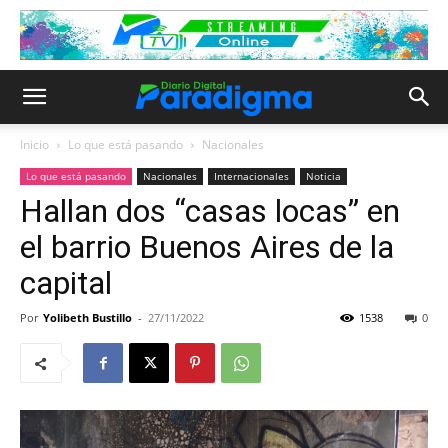
Inicio
Lo que está pasando
Nacionales
Lo que está pasando
Nacionales
Internacionales
Noticia
Hallan dos “casas locas” en
el barrio Buenos Aires de la
capital
Por
Yolibeth Bustillo
-
27/11/2022
1538
0