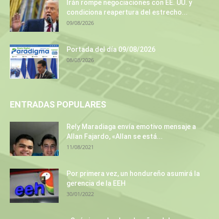
Irán rompe negociaciones con EE. UU. y
condiciona reapertura del estrecho...
09/08/2026
Portada del día 09/08/2026
08/08/2026
ENTRADAS POPULARES
Rely Maradiaga envía emotivo mensaje a
Allan Fajardo, «Allan se está...
11/08/2021
Por primera vez, un hondureño asumirá la
gerencia de la EEH
30/01/2022