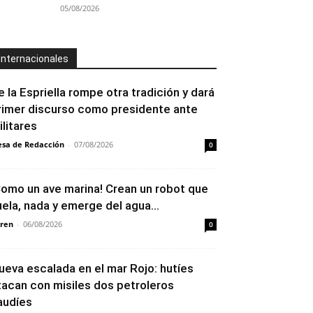
05/08/2026
Internacionales
e la Espriella rompe otra tradición y dará
rimer discurso como presidente ante
ilitares
sa de Redacción
-
07/08/2026
0
Como un ave marina! Crean un robot que
uela, nada y emerge del agua...
ren
-
06/08/2026
0
ueva escalada en el mar Rojo: hutíes
tacan con misiles dos petroleros
audíes