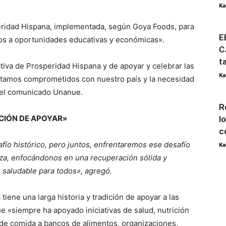
Ka
speridad Hispana, implementada, según Goya Foods, para
E
os a oportunidades educativas y económicas».
C
t
ativa de Prosperidad Hispana y de apoyar y celebrar las
Ka
stamos comprometidos con nuestro país y la necesidad
en el comunicado Unanue.
R
CIÓN DE APOYAR»
l
c
ío histórico, pero juntos, enfrentaremos ese desafío
Ka
za, enfocándonos en una recuperación sólida y
 saludable para todos», agregó.
ene una larga historia y tradición de apoyar a las
 «siempre ha apoyado iniciativas de salud, nutrición
 de comida a bancos de alimentos, organizaciones,