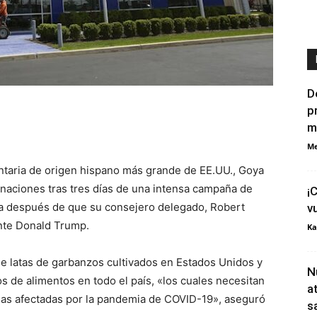
D
p
m
Me
taria de origen hispano más grande de EE.UU., Goya
naciones tras tres días de una intensa campaña de
¡
ía después de que su consejero delegado, Robert
v
ente Donald Trump.
Ka
e latas de garbanzos cultivados en Estados Unidos y
N
 de alimentos en todo el país, «los cuales necesitan
a
ias afectadas por la pandemia de COVID-19», aseguró
s