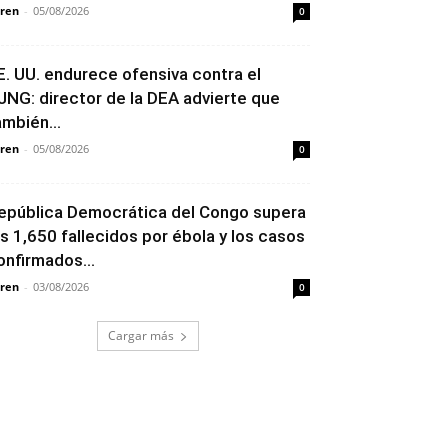
ren
-
05/08/2026
0
E. UU. endurece ofensiva contra el
JNG: director de la DEA advierte que
ambién...
ren
-
05/08/2026
0
epública Democrática del Congo supera
os 1,650 fallecidos por ébola y los casos
onfirmados...
ren
-
03/08/2026
0
Cargar más