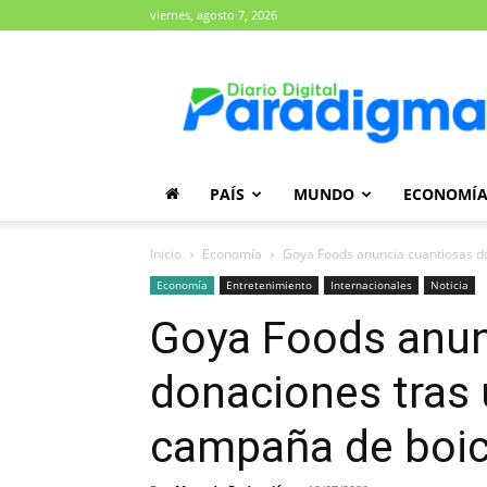
viernes, agosto 7, 2026
Diario
Paradigma
PAÍS
MUNDO
ECONOMÍ
Inicio
Economía
Goya Foods anuncia cuantiosas d
Economía
Entretenimiento
Internacionales
Noticia
Goya Foods anun
donaciones tras 
campaña de boi