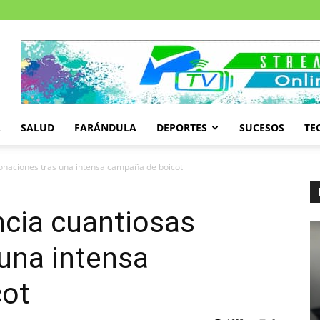
A
SALUD
FARÁNDULA
DEPORTES
SUCESOS
TE
onaciones tras una intensa campaña de boicot
cia cuantiosas
una intensa
cot