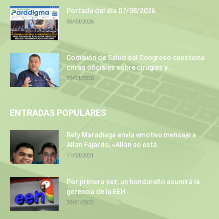
Portada del día 07/08/2026
06/08/2026
Comisión de Salud del Congreso cuestiona
cifras oficiales sobre cirugías y...
06/08/2026
ENTRADAS POPULARES
Rely Maradiaga envía emotivo mensaje a
Allan Fajardo, «Allan se está...
11/08/2021
Por primera vez, un hondureño asumirá la
gerencia de la EEH
30/01/2022