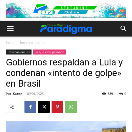
Inicio
Internacionales
Internacionales
Lo que está pasando
Gobiernos respaldan a Lula y
condenan «intento de golpe»
en Brasil
Por
Karen
-
09/01/2023
689
0