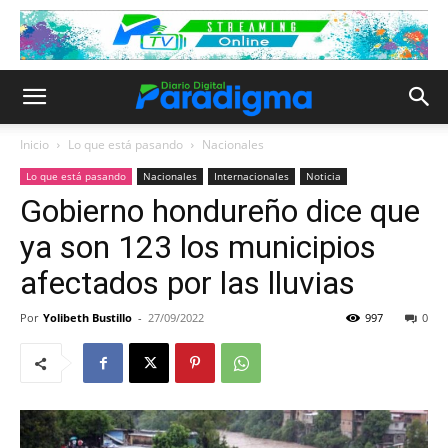
Inicio
Lo que está pasando
Nacionales
Lo que está pasando
Nacionales
Internacionales
Noticia
Gobierno hondureño dice que
ya son 123 los municipios
afectados por las lluvias
Por
Yolibeth Bustillo
-
27/09/2022
997
0