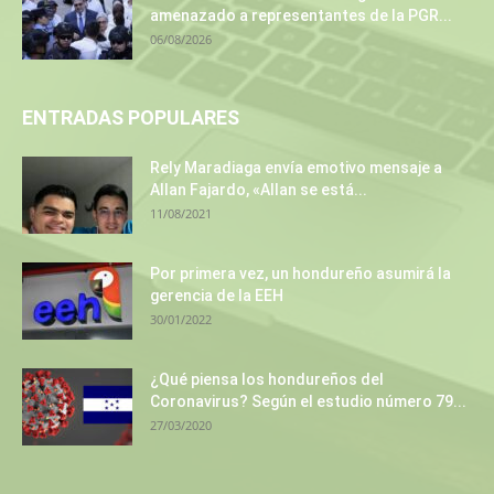
amenazado a representantes de la PGR...
06/08/2026
ENTRADAS POPULARES
Rely Maradiaga envía emotivo mensaje a
Allan Fajardo, «Allan se está...
11/08/2021
Por primera vez, un hondureño asumirá la
gerencia de la EEH
30/01/2022
¿Qué piensa los hondureños del
Coronavirus? Según el estudio número 79...
27/03/2020