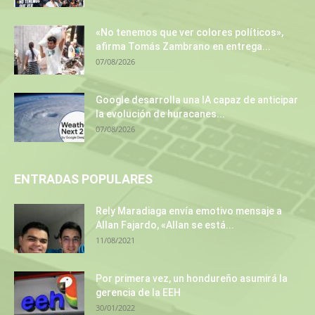
«No tenemos que ver colores políticos»,
afirma Tomás Zambrano en entrega...
07/08/2026
Google desarrolla una IA capaz de anticipar
la evolución de huracanes...
07/08/2026
ENTRADAS POPULARES
Rely Maradiaga envía emotivo mensaje a
Allan Fajardo, «Allan se está...
11/08/2021
Por primera vez, un hondureño asumirá la
gerencia de la EEH
30/01/2022