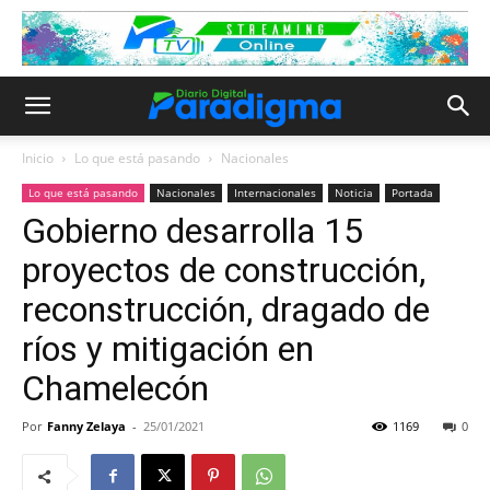
Inicio
Lo que está pasando
Nacionales
Lo que está pasando
Nacionales
Internacionales
Noticia
Portada
Gobierno desarrolla 15
proyectos de construcción,
reconstrucción, dragado de
ríos y mitigación en
Chamelecón
Por
Fanny Zelaya
-
25/01/2021
1169
0