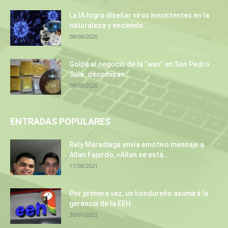
La IA logra diseñar virus inexistentes en la
naturaleza y enciende...
08/08/2026
Golpe al negocio de la “wax” en San Pedro
Sula: decomisan...
08/08/2026
ENTRADAS POPULARES
Rely Maradiaga envía emotivo mensaje a
Allan Fajardo, «Allan se está...
11/08/2021
Por primera vez, un hondureño asumirá la
gerencia de la EEH
30/01/2022