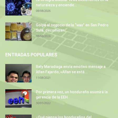
naturaleza y enciende...
08/08/2026
Golpe al negocio de la “wax” en San Pedro
Sula: decomisan...
08/08/2026
ENTRADAS POPULARES
Rely Maradiaga envía emotivo mensaje a
Allan Fajardo, «Allan se está...
11/08/2021
Por primera vez, un hondureño asumirá la
gerencia de la EEH
30/01/2022
¿Qué piensa los hondureños del