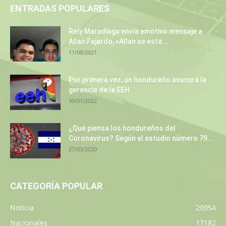
ENTRADAS POPULARES
Rely Maradiaga envía emotivo mensaje a
Allan Fajardo, «Allan se está...
11/08/2021
Por primera vez, un hondureño asumirá la
gerencia de la EEH
30/01/2022
¿Qué piensa los hondureños del
Coronavirus? Según el estudio número 79...
27/03/2020
CATEGORÍA POPULAR
Noticia
20954
Nacionales
17182