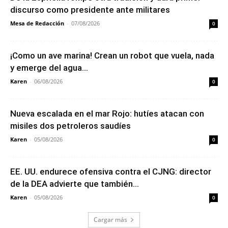
discurso como presidente ante militares
Mesa de Redacción
-
07/08/2026
0
¡Como un ave marina! Crean un robot que vuela, nada
y emerge del agua...
Karen
-
06/08/2026
0
Nueva escalada en el mar Rojo: hutíes atacan con
misiles dos petroleros saudíes
Karen
-
05/08/2026
0
EE. UU. endurece ofensiva contra el CJNG: director
de la DEA advierte que también...
Karen
-
05/08/2026
0
Cargar más