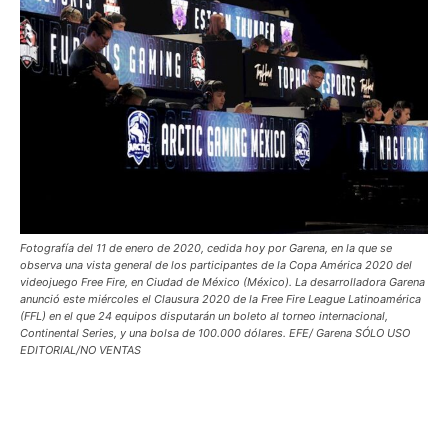
Fotografía del 11 de enero de 2020, cedida hoy por Garena, en la que se
observa una vista general de los participantes de la Copa América 2020 del
videojuego Free Fire, en Ciudad de México (México). La desarrolladora Garena
anunció este miércoles el Clausura 2020 de la Free Fire League Latinoamérica
(FFL) en el que 24 equipos disputarán un boleto al torneo internacional,
Continental Series, y una bolsa de 100.000 dólares. EFE/ Garena SÓLO USO
EDITORIAL/NO VENTAS