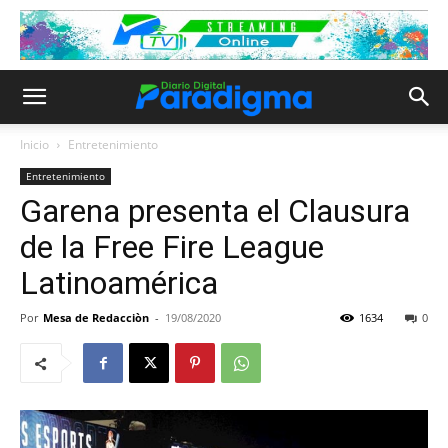
Inicio
Entretenimiento
Entretenimiento
Garena presenta el Clausura
de la Free Fire League
Latinoamérica
Por
Mesa de Redacciòn
-
19/08/2020
1634
0