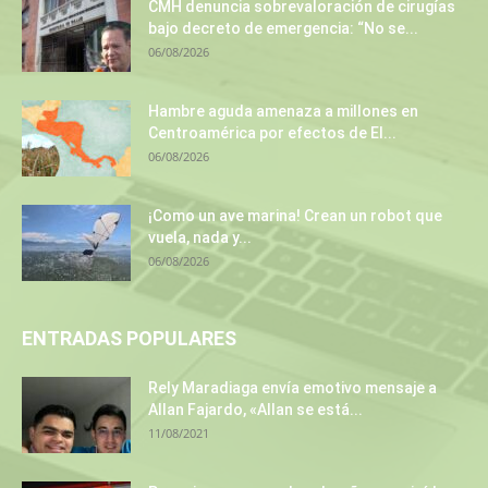
CMH denuncia sobrevaloración de cirugías
bajo decreto de emergencia: “No se...
06/08/2026
Hambre aguda amenaza a millones en
Centroamérica por efectos de El...
06/08/2026
¡Como un ave marina! Crean un robot que
vuela, nada y...
06/08/2026
ENTRADAS POPULARES
Rely Maradiaga envía emotivo mensaje a
Allan Fajardo, «Allan se está...
11/08/2021