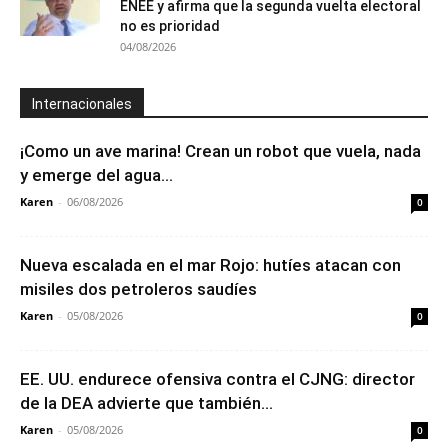
ENEE y afirma que la segunda vuelta electoral
no es prioridad
04/08/2026
Internacionales
¡Como un ave marina! Crean un robot que vuela, nada
y emerge del agua...
Karen
-
06/08/2026
0
Nueva escalada en el mar Rojo: hutíes atacan con
misiles dos petroleros saudíes
Karen
-
05/08/2026
0
EE. UU. endurece ofensiva contra el CJNG: director
de la DEA advierte que también...
Karen
-
05/08/2026
0