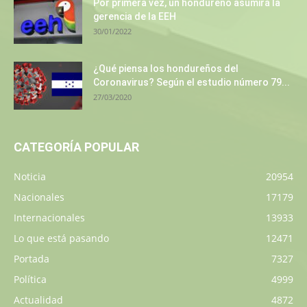
Por primera vez, un hondureño asumirá la
gerencia de la EEH
30/01/2022
¿Qué piensa los hondureños del
Coronavirus? Según el estudio número 79...
27/03/2020
CATEGORÍA POPULAR
Noticia
20954
Nacionales
17179
Internacionales
13933
Lo que está pasando
12471
Portada
7327
Política
4999
Actualidad
4872