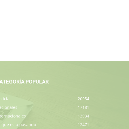
ATEGORÍA POPULAR
ticia
20954
acionales
17181
ternacionales
13934
o que está pasando
12471