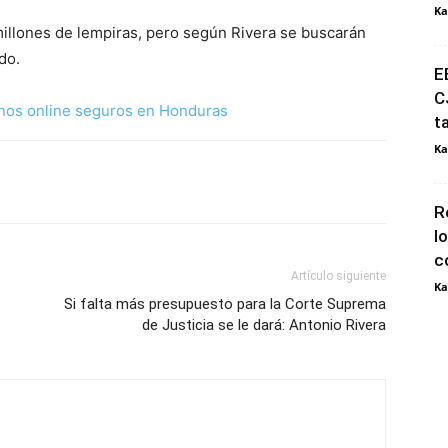
Ka
illones de lempiras, pero según Rivera se buscarán
do.
E
C
nos online seguros en Honduras
t
Ka
R
l
c
Artículo siguiente
Ka
Si falta más presupuesto para la Corte Suprema
de Justicia se le dará: Antonio Rivera