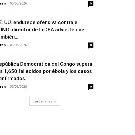
ren
-
05/08/2026
0
E. UU. endurece ofensiva contra el
JNG: director de la DEA advierte que
ambién...
ren
-
05/08/2026
0
epública Democrática del Congo supera
os 1,650 fallecidos por ébola y los casos
onfirmados...
ren
-
03/08/2026
0
Cargar más