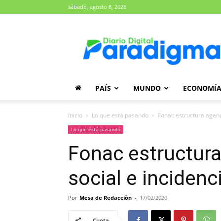
sábado, agosto 8, 2026
Diario
Paradigma
PAÍS
MUNDO
ECONOMÍ
Inicio
Lo que está pasando
Fonac estructura agenda
Lo que está pasando
Fonac estructura
social e incidenci
Por
Mesa de Redacciòn
-
17/02/2020
Cuota