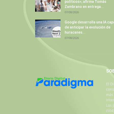
políticos», afirma Tomás
Zambrano en entrega...
07/08/2026
Google desarrolla una IA cap
de anticipar la evolución de
huracanes...
07/08/2026
SO
El D
cons
más 
inte
Los 
(504