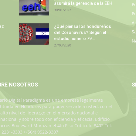
asumirá la gerencia de la EEH
P
30/01/2022
Po
A
az
¿Qué piensa los hondureños
S
del Coronavirus? Según el
estudio número 79...
N
27/03/2020
BRE NOSOTROS
S
iario Digital Paradigma es una empresa legalmente
tituida en Honduras para poder servirle a usted, con el
alto nivel de liderazgo en el mercado nacional e
rnacional y sobre todo con eficiencia y eficacia. Edificio
Jarros Boulevard Morazan el 4to Piso Cubiculo #402 Tel:
) 2231-3303 / (504) 9522-3307