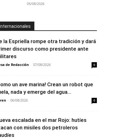
05/08/2026
Internacionales
e la Espriella rompe otra tradición y dará
rimer discurso como presidente ante
ilitares
sa de Redacción
-
07/08/2026
0
Como un ave marina! Crean un robot que
uela, nada y emerge del agua...
ren
-
06/08/2026
0
ueva escalada en el mar Rojo: hutíes
tacan con misiles dos petroleros
audíes