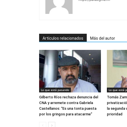
Artículos relacionados
Más del autor
Lo que está pasando
Lo que está 
Gilberto Ríos rechaza denuncia del
Tomás Zam
CNA y arremete contra Gabriela
privatizació
Castellanos: “Es una tonta puesta
la segunda v
por los gringos para atacarme”
prioridad