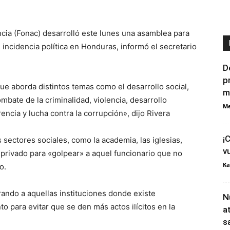
cia (Fonac) desarrolló este lunes una asamblea para
 incidencia política en Honduras, informó el secretario
D
p
e aborda distintos temas como el desarrollo social,
m
mbate de la criminalidad, violencia, desarrollo
Me
cia y lucha contra la corrupción», dijo Rivera
¡
sectores sociales, como la academia, las iglesias,
v
r privado para «golpear» a aquel funcionario que no
Ka
o.
ndo a aquellas instituciones donde existe
N
 para evitar que se den más actos ilícitos en la
a
s