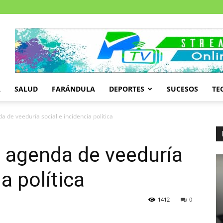
A
SALUD
FARÁNDULA
DEPORTES
SUCESOS
TE
 de veeduría social e incidencia política
 agenda de veeduría
a política
1412
0