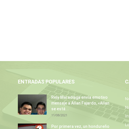
ENTRADAS POPULARES
C
Rely Maradiaga envía emotivo
No
mensaje a Allan Fajardo, «Allan
N
se está...
11/08/2021
In
L
s
Por primera vez, un hondureño