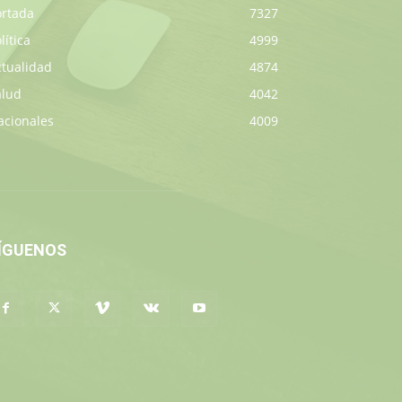
ortada
7327
lítica
4999
ctualidad
4874
alud
4042
acionales
4009
ÍGUENOS