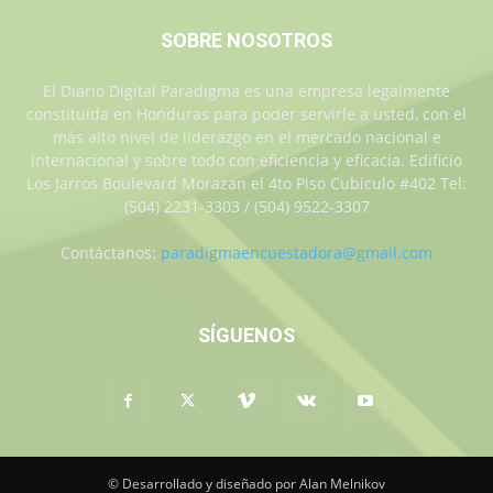
SOBRE NOSOTROS
El Diario Digital Paradigma es una empresa legalmente
constituida en Honduras para poder servirle a usted, con el
más alto nivel de liderazgo en el mercado nacional e
internacional y sobre todo con eficiencia y eficacia. Edificio
Los Jarros Boulevard Morazan el 4to Piso Cubiculo #402 Tel:
(504) 2231-3303 / (504) 9522-3307
Contáctanos:
paradigmaencuestadora@gmail.com
SÍGUENOS
© Desarrollado y diseñado por Alan Melnikov