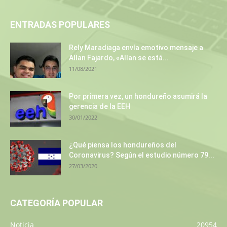
ENTRADAS POPULARES
Rely Maradiaga envía emotivo mensaje a
Allan Fajardo, «Allan se está...
11/08/2021
Por primera vez, un hondureño asumirá la
gerencia de la EEH
30/01/2022
¿Qué piensa los hondureños del
Coronavirus? Según el estudio número 79...
27/03/2020
CATEGORÍA POPULAR
Noticia
20954