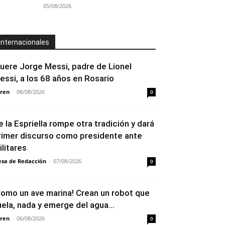
05/08/2026
Internacionales
uere Jorge Messi, padre de Lionel
essi, a los 68 años en Rosario
ren
-
08/08/2026
0
e la Espriella rompe otra tradición y dará
rimer discurso como presidente ante
ilitares
sa de Redacción
-
07/08/2026
0
Como un ave marina! Crean un robot que
uela, nada y emerge del agua...
ren
-
06/08/2026
0