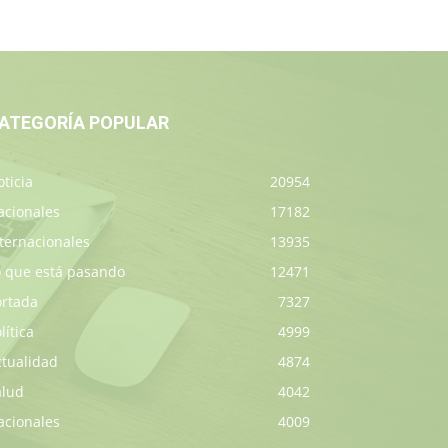
ATEGORÍA POPULAR
ticia
20954
acionales
17182
ternacionales
13935
o que está pasando
12471
ortada
7327
lítica
4999
ctualidad
4874
alud
4042
acionales
4009