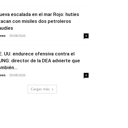
ueva escalada en el mar Rojo: hutíes
tacan con misiles dos petroleros
audíes
ren
-
05/08/2026
0
E. UU. endurece ofensiva contra el
JNG: director de la DEA advierte que
ambién...
ren
-
05/08/2026
0
Cargar más