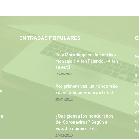
ENTRADAS POPULARES
C
Rely Maradiaga envía emotivo
No
mensaje a Allan Fajardo, «Allan
N
se está...
11/08/2021
In
L
Por primera vez, un hondureño
y
asumirá la gerencia de la EEH
P
30/01/2022
Po
A
en
¿Qué piensa los hondureños
S
del Coronavirus? Según el
estudio número 79...
N
27/03/2020