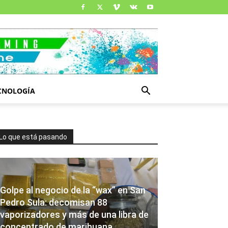
CNOLOGÍA
Lo que está pasando
Golpe al negocio de la “wax” en San
Pedro Sula: decomisan 88
vaporizadores y más de una libra de
concentrado de marihuana