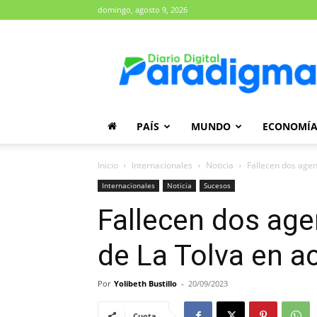
domingo, agosto 9, 2026
Diario
Paradigma
PAÍS
MUNDO
ECONOMÍ
Inicio
Internacionales
Noticia
Fallecen dos agen
Internacionales
Noticia
Sucesos
Fallecen dos age
de La Tolva en ac
Por
Yolibeth Bustillo
-
20/09/2023
Cuota