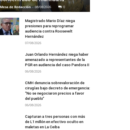
Mesa de Redacción
-
08/08/2026
0
Magistrado Mario Díaz niega
presiones para reprogramar
audiencia contra Roosevelt
Hernández
07/08/2026
Juan Orlando Hernández niega haber
amenazado a representantes de la
PGR en audiencia del caso Pandora II
06/08/2026
CMH denuncia sobrevaloración de
cirugías bajo decreto de emergencia:
“No se negociaron precios a favor
del pueblo”
06/08/2026
Capturan a tres personas con más
de L1 millón en efectivo oculto en
maletas en La Ceiba