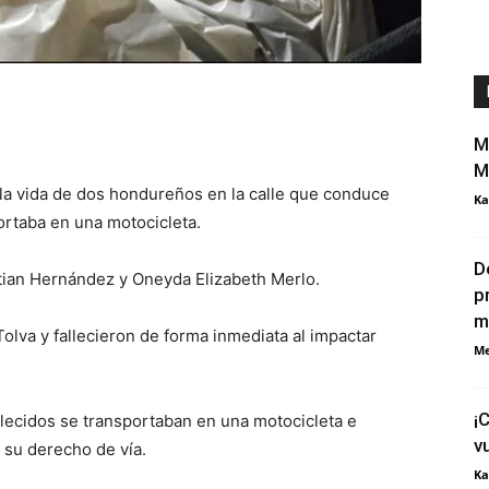
M
M
ó la vida de dos hondureños en la calle que conduce
Ka
portaba en una motocicleta.
D
stian Hernández y Oneyda Elizabeth Merlo.
p
m
olva y fallecieron de forma inmediata al impactar
Me
¡
llecidos se transportaban en una motocicleta e
v
 su derecho de vía.
Ka