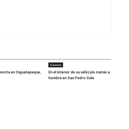
Sucesos
encita en Siguatepeque,
En el interior de su vehículo matan a
hombre en San Pedro Sula