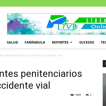
A
SALUD
FARÁNDULA
DEPORTES
SUCESOS
TE
tes penitenciarios de La Tolva en accidente vial
ntes penitenciarios
cidente vial
1083
0