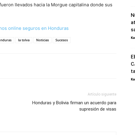
 fueron llevados hacia la Morgue capitalina donde sus
N
a
nos online seguros en Honduras
s
Ka
nduras
la tolva
Noticias
Sucesos
E
C
t
Ka
Artículo siguiente
Honduras y Bolivia firman un acuerdo para
supresión de visas