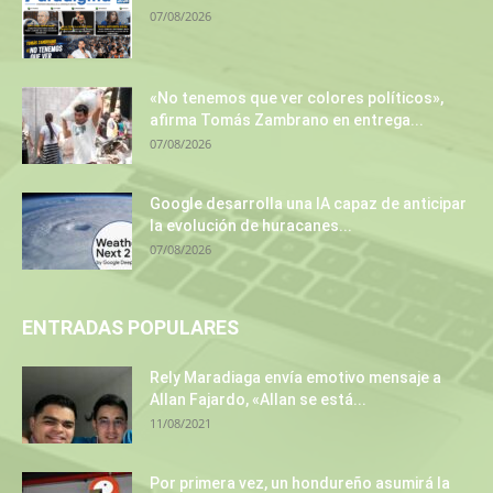
07/08/2026
«No tenemos que ver colores políticos»,
afirma Tomás Zambrano en entrega...
07/08/2026
Google desarrolla una IA capaz de anticipar
la evolución de huracanes...
07/08/2026
ENTRADAS POPULARES
Rely Maradiaga envía emotivo mensaje a
Allan Fajardo, «Allan se está...
11/08/2021
Por primera vez, un hondureño asumirá la