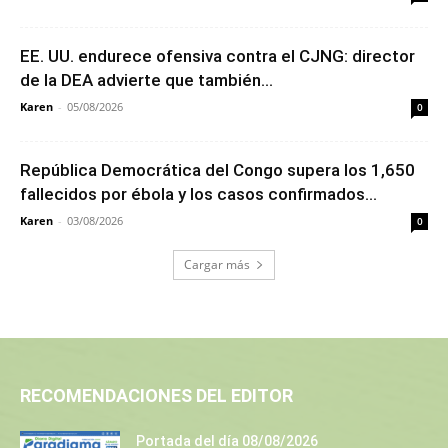
EE. UU. endurece ofensiva contra el CJNG: director
de la DEA advierte que también...
Karen
-
05/08/2026
0
República Democrática del Congo supera los 1,650
fallecidos por ébola y los casos confirmados...
Karen
-
03/08/2026
0
Cargar más
RECOMENDACIONES DEL EDITOR
Portada del día 08/08/2026