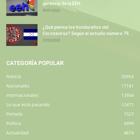
gerencia de la EEH
30/01/2022
¿Qué piensa los hondureños del
Coronavirus? Según el estudio número 79...
27/03/2020
CATEGORÍA POPULAR
Noticia
20954
Nacionales
17181
Internacionales
13934
Lo que está pasando
12471
Portada
7327
Política
4999
Actualidad
4874