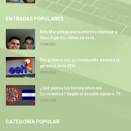
ENTRADAS POPULARES
Rely Maradiaga envía emotivo mensaje a
Allan Fajardo, «Allan se está...
11/08/2021
Por primera vez, un hondureño asumirá la
gerencia de la EEH
30/01/2022
¿Qué piensa los hondureños del
Coronavirus? Según el estudio número 79...
27/03/2020
CATEGORÍA POPULAR