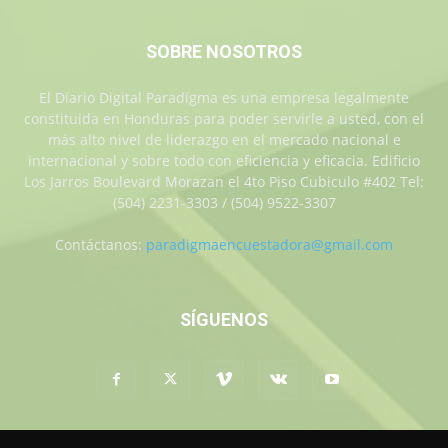
SOBRE NOSOTROS
El Diario Digital Paradigma es una empresa legalmente
constituida en Honduras para poder servirle a usted, con el
más alto nivel de liderazgo en el mercado nacional e
internacional y sobre todo con eficiencia y eficacia. Edificio
Los Jarros Boulevard Morazan el 4to Piso Cubiculo #402 Tel:
(504) 2231-3303 / (504) 9522-3307
Contáctanos:
paradigmaencuestadora@gmail.com
SÍGUENOS