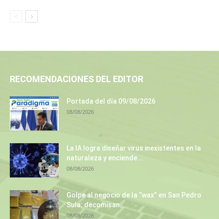
RECOMENDACIONES DEL EDITOR
Portada del día 09/08/2026
08/08/2026
La IA logra diseñar virus inexistentes en la
naturaleza y enciende...
08/08/2026
Golpe al negocio de la “wax” en San Pedro
Sula: decomisan...
08/08/2026