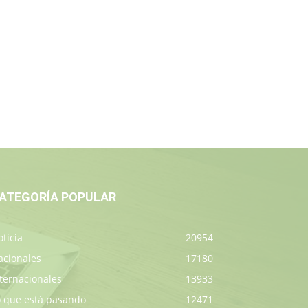
ATEGORÍA POPULAR
ticia
20954
acionales
17180
ternacionales
13933
o que está pasando
12471