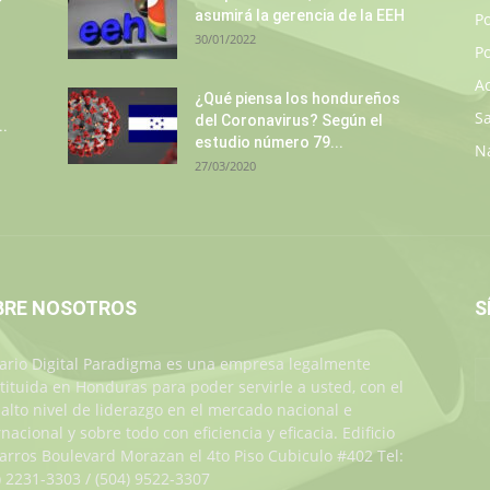
asumirá la gerencia de la EEH
P
30/01/2022
Po
A
¿Qué piensa los hondureños
S
del Coronavirus? Según el
..
estudio número 79...
N
27/03/2020
BRE NOSOTROS
S
iario Digital Paradigma es una empresa legalmente
tituida en Honduras para poder servirle a usted, con el
alto nivel de liderazgo en el mercado nacional e
rnacional y sobre todo con eficiencia y eficacia. Edificio
Jarros Boulevard Morazan el 4to Piso Cubiculo #402 Tel:
) 2231-3303 / (504) 9522-3307