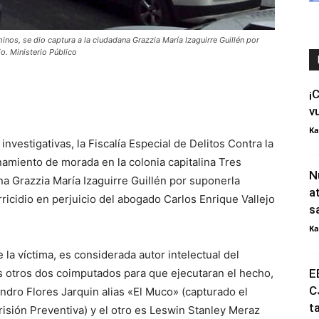
inos, se dio captura a la ciudadana Grazzia María Izaguirre Guillén por
o. Ministerio Público
¡
v
Ka
investigativas, la Fiscalía Especial de Delitos Contra la
namiento de morada en la colonia capitalina Tres
N
a Grazzia María Izaguirre Guillén por suponerla
a
ricidio en perjuicio del abogado Carlos Enrique Vallejo
s
Ka
 la víctima, es considerada autor intelectual del
os otros dos coimputados para que ejecutaran el hecho,
E
C
andro Flores Jarquin alias «El Muco» (capturado el
t
isión Preventiva) y el otro es Leswin Stanley Meraz