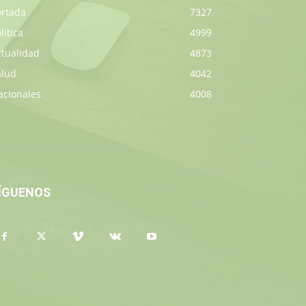
ortada
7327
lítica
4999
ctualidad
4873
alud
4042
acionales
4008
ÍGUENOS