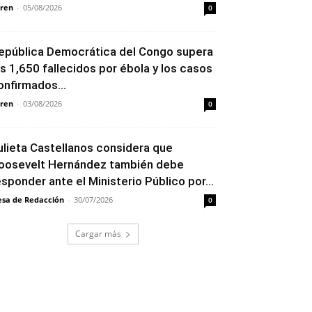
ren
-
05/08/2026
0
epública Democrática del Congo supera
os 1,650 fallecidos por ébola y los casos
onfirmados...
ren
-
03/08/2026
0
ulieta Castellanos considera que
oosevelt Hernández también debe
esponder ante el Ministerio Público por...
sa de Redacción
-
30/07/2026
0
Cargar más