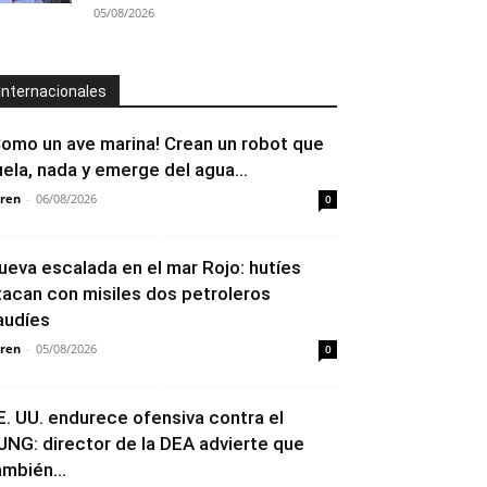
05/08/2026
Internacionales
Como un ave marina! Crean un robot que
uela, nada y emerge del agua...
ren
-
06/08/2026
0
ueva escalada en el mar Rojo: hutíes
tacan con misiles dos petroleros
audíes
ren
-
05/08/2026
0
E. UU. endurece ofensiva contra el
JNG: director de la DEA advierte que
ambién...