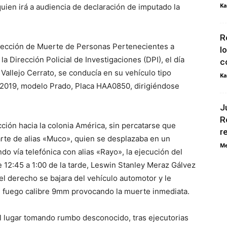
Ka
quien irá a audiencia de declaración de imputado la
R
 Sección de Muerte de Personas Pertenecientes a
l
 Dirección Policial de Investigaciones (DPI), el día
c
allejo Cerrato, se conducía en su vehículo tipo
Ka
 2019, modelo Prado, Placa HAA0850, dirigiéndose
J
R
ección hacia la colonia América, sin percatarse que
r
rte de alias «Muco», quien se desplazaba en un
Me
do vía telefónica con alias «Rayo», la ejecución del
 12:45 a 1:00 de la tarde, Leswin Stanley Meraz Gálvez
l derecho se bajara del vehículo automotor y le
e fuego calibre 9mm provocando la muerte inmediata.
l lugar tomando rumbo desconocido, tras ejecutorias