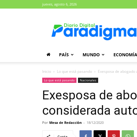
jueves, agosto 6, 2026
Diario
Paradigma
PAÍS
MUNDO
ECONOMÍ
Inicio
Lo que está pasando
Exesposa de abogado a
Lo que está pasando
Nacionales
Exesposa de abo
considerada auto
Por
Mesa de Redacciòn
-
18/12/2020
Cuota