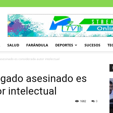
A
SALUD
FARÁNDULA
DEPORTES
SUCESOS
TE
sesinado es considerada autor intelectual
gado asesinado es
r intelectual
1682
0