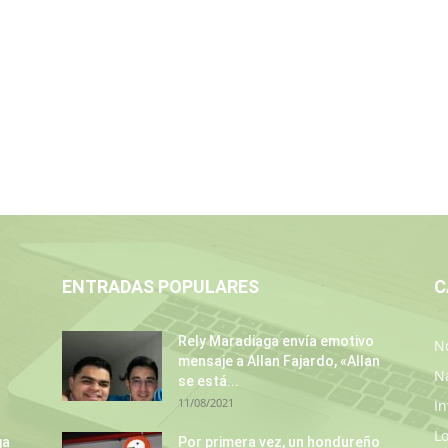
ENTRADAS POPULARES
C
Rely Maradiaga envía emotivo
No
mensaje a Allan Fajardo, «Allan
N
se está...
11/08/2021
In
L
ga
Por primera vez, un hondureño