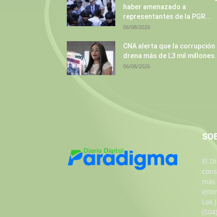
haber amenazado a
representantes de la PGR...
06/08/2026
CNA alerta que la corrupción
drena más de L3 mil millones.
06/08/2026
SO
El D
cons
más 
inte
Los 
(504