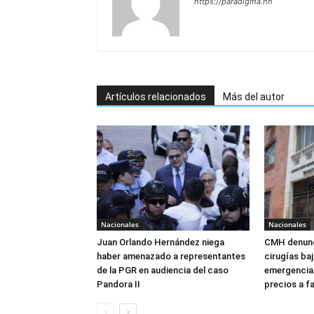
https://paradigma.hn
Artículos relacionados
Más del autor
Nacionales
Nacionales
Juan Orlando Hernández niega
CMH denunc
haber amenazado a representantes
cirugías ba
de la PGR en audiencia del caso
emergencia:
Pandora II
precios a f