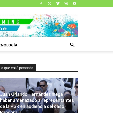
CNOLOGÍA
Lo que está pasando
Juan Orlando Hernández niega
haber amenazado a representantes
de la PGR en audiencia del caso
Pandora II