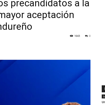
los precandidatos a la
 mayor aceptación
ondureño
1643
0
L
Un