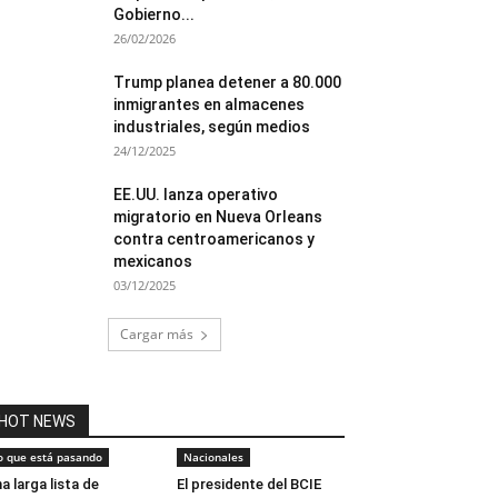
Gobierno...
26/02/2026
Trump planea detener a 80.000
inmigrantes en almacenes
industriales, según medios
24/12/2025
EE.UU. lanza operativo
migratorio en Nueva Orleans
contra centroamericanos y
mexicanos
03/12/2025
Cargar más
HOT NEWS
o que está pasando
Nacionales
a larga lista de
El presidente del BCIE