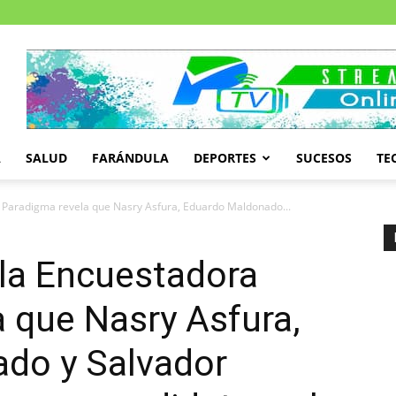
A
SALUD
FARÁNDULA
DEPORTES
SUCESOS
TE
 Paradigma revela que Nasry Asfura, Eduardo Maldonado...
 la Encuestadora
 que Nasry Asfura,
do y Salvador