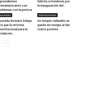
presidentes
felicita a Honduras por
tinoamericanos con
la inauguración del...
oblemas con la justicia
acionales
Internacionales
putada Xiomara Zelaya
Un templo tailandés se
ce que la reforma
queda sin monjes al dar
nstitucional para la
todos positivo...
stalación...