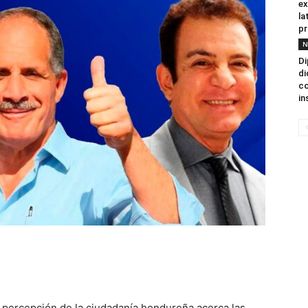
ex
la
pr
N
Di
di
co
in
la percepción de la ciudadanía hondureña acerca las