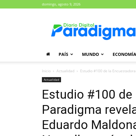
domingo, agosto 9, 2026
Diario
Paradigma
PAÍS
MUNDO
ECONOMÍ
Inicio
Actualidad
Estudio #100 de la Encuestadora
Actualidad
Estudio #100 de
Paradigma revela
Eduardo Maldona