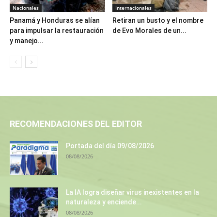
Nacionales
Internacionales
Panamá y Honduras se alían
Retiran un busto y el nombre
para impulsar la restauración
de Evo Morales de un...
y manejo...
RECOMENDACIONES DEL EDITOR
Portada del día 09/08/2026
08/08/2026
La IA logra diseñar virus inexistentes en la
naturaleza y enciende...
08/08/2026