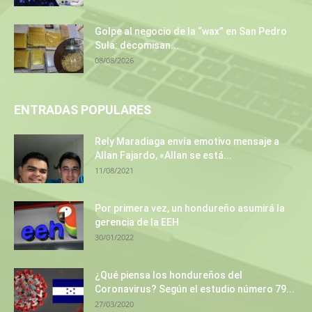
Golpe al negocio de la “wax” en San Pedro
Sula: decomisan...
08/08/2026
ENTRADAS POPULARES
Rely Maradiaga envía emotivo mensaje a
Allan Fajardo, «Allan se está...
11/08/2021
Por primera vez, un hondureño asumirá la
gerencia de la EEH
30/01/2022
¿Qué piensa los hondureños del
Coronavirus? Según el estudio número 79...
27/03/2020