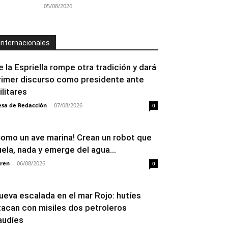
05/08/2026
Internacionales
e la Espriella rompe otra tradición y dará
rimer discurso como presidente ante
ilitares
sa de Redacción
-
07/08/2026
0
Como un ave marina! Crean un robot que
uela, nada y emerge del agua...
ren
-
06/08/2026
0
ueva escalada en el mar Rojo: hutíes
tacan con misiles dos petroleros
audíes