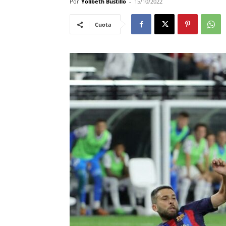
Por
Yolibeth Bustillo
-
15/10/2022
Cuota