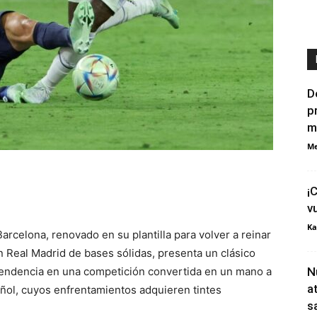
D
p
m
Me
¡
v
Ka
arcelona, renovado en su plantilla para volver a reinar
n Real Madrid de bases sólidas, presenta un clásico
endencia en una competición convertida en un mano a
N
a
añol, cuyos enfrentamientos adquieren tintes
s