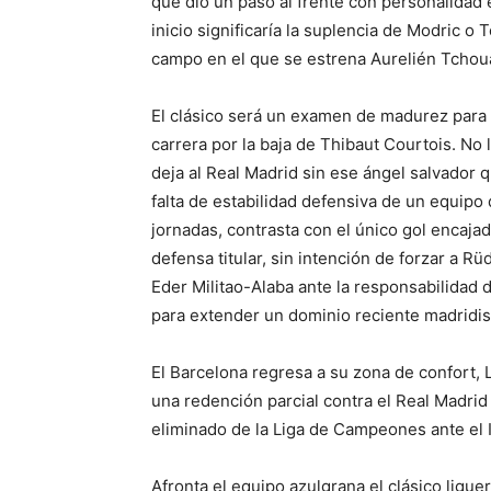
que dio un paso al frente con personalidad 
inicio significaría la suplencia de Modric 
campo en el que se estrena Aurelién Tchou
El clásico será un examen de madurez para 
carrera por la baja de Thibaut Courtois. No
deja al Real Madrid sin ese ángel salvador
falta de estabilidad defensiva de un equipo
jornadas, contrasta con el único gol encajad
defensa titular, sin intención de forzar a Rü
Eder Militao-Alaba ante la responsabilidad
para extender un dominio reciente madridist
El Barcelona regresa a su zona de confort, 
una redención parcial contra el Real Madrid
eliminado de la Liga de Campeones ante el I
Afronta el equipo azulgrana el clásico ligu