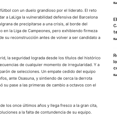
Ka
útbol con un duelo grandioso por el liderato. El reto
dar a LaLiga la vulnerabilidad defensiva del Barcelona
E
grana de precipitarse a una crisis, al borde del
C
io en la Liga de Campeones, pero exhibiendo firmeza
t
de su reconstrucción antes de volver a ser candidato a
Ka
R
id, la seguridad lograda desde los títulos del histórico
l
ecuencias de cualquier momento de irregularidad. Y a
c
o parón de selecciones. Un empate cedido del equipo
Ka
nfos, ante Osasuna, y sintiendo de cerca la derrota
mó su pase a las primeras de cambio a octavos con el
de los once últimos años y llega fresco a la gran cita,
oluciones a la falta de contundencia de su equipo.