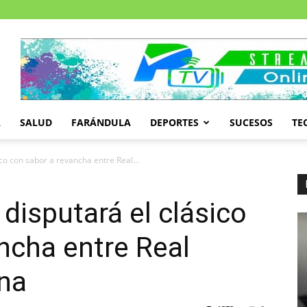
A
SALUD
FARÁNDULA
DEPORTES
SUCESOS
TE
co con sabor a revancha entre Real...
disputará el clásico
ncha entre Real
ona