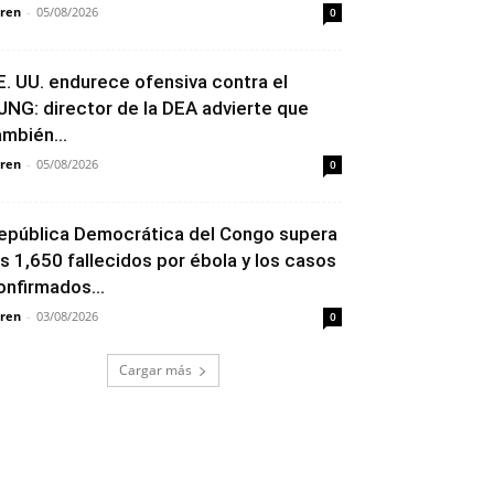
ren
-
05/08/2026
0
E. UU. endurece ofensiva contra el
JNG: director de la DEA advierte que
ambién...
ren
-
05/08/2026
0
epública Democrática del Congo supera
os 1,650 fallecidos por ébola y los casos
onfirmados...
ren
-
03/08/2026
0
Cargar más