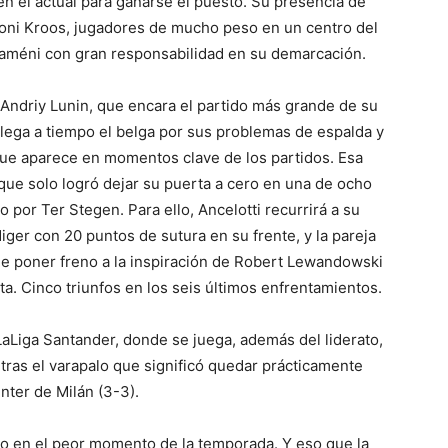
en el actual para ganarse el puesto. Su presencia de
o Toni Kroos, jugadores de mucho peso en un centro del
améni con gran responsabilidad en su demarcación.
Andriy Lunin, que encara el partido más grande de su
 llega a tiempo el belga por sus problemas de espalda y
 que aparece en momentos clave de los partidos. Esa
 que solo logró dejar su puerta a cero en una de ocho
o por Ter Stegen. Para ello, Ancelotti recurrirá a su
diger con 20 puntos de sutura en su frente, y la pareja
 de poner freno a la inspiración de Robert Lewandowski
a. Cinco triunfos en los seis últimos enfrentamientos.
LaLiga Santander, donde se juega, además del liderato,
 tras el varapalo que significó quedar prácticamente
nter de Milán (3-3).
ero en el peor momento de la temporada. Y eso que la