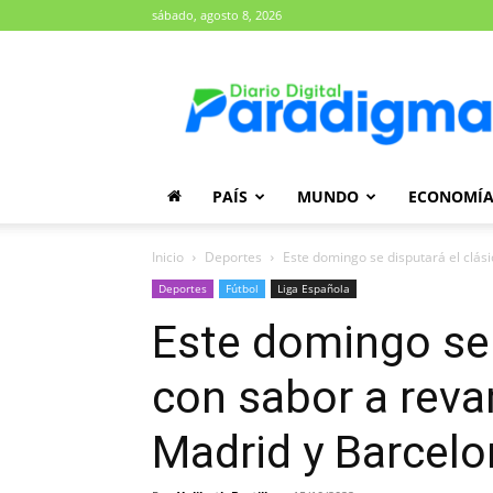
sábado, agosto 8, 2026
Diario
Paradigma
PAÍS
MUNDO
ECONOMÍ
Inicio
Deportes
Este domingo se disputará el clási
Deportes
Fútbol
Liga Española
Este domingo se 
con sabor a reva
Madrid y Barcel