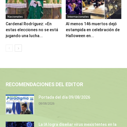
Nacionales
Internacionales
Cardenal Rodríguez: «En
Al menos 146 muertos dejó
estas elecciones no se está
estampida en celebración de
jugando una lucha...
Halloween en...
RECOMENDACIONES DEL EDITOR
Portada del día 09/08/2026
08/08/2026
La IA logra diseñar virus inexistentes en la