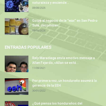
naturaleza y enciende...
08/08/2026
Golpe al negocio de la “wax” en San Pedro
Sula: decomisan...
08/08/2026
ENTRADAS POPULARES
Rely Maradiaga envía emotivo mensaje a
Allan Fajardo, «Allan se está...
11/08/2021
Por primera vez, un hondureño asumirá la
gerencia de la EEH
30/01/2022
¿Qué piensa los hondureños del