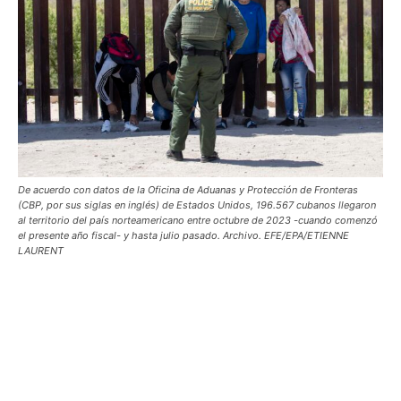
De acuerdo con datos de la Oficina de Aduanas y Protección de Fronteras
(CBP, por sus siglas en inglés) de Estados Unidos, 196.567 cubanos llegaron
al territorio del país norteamericano entre octubre de 2023 -cuando comenzó
el presente año fiscal- y hasta julio pasado. Archivo. EFE/EPA/ETIENNE
LAURENT