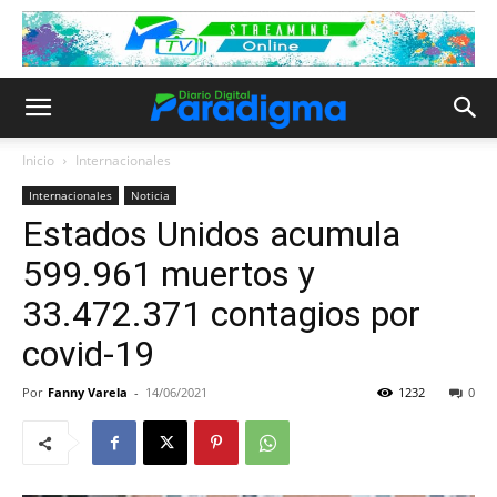
Inicio
Internacionales
Internacionales
Noticia
Estados Unidos acumula
599.961 muertos y
33.472.371 contagios por
covid-19
Por
Fanny Varela
-
14/06/2021
1232
0