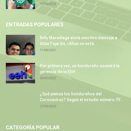
07/08/2026
ENTRADAS POPULARES
Rely Maradiaga envía emotivo mensaje a
Allan Fajardo, «Allan se está...
11/08/2021
Por primera vez, un hondureño asumirá la
gerencia de la EEH
30/01/2022
¿Qué piensa los hondureños del
Coronavirus? Según el estudio número 79...
27/03/2020
CATEGORÍA POPULAR