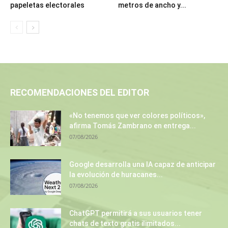
papeletas electorales
metros de ancho y...
RECOMENDACIONES DEL EDITOR
«No tenemos que ver colores políticos»,
afirma Tomás Zambrano en entrega...
07/08/2026
Google desarrolla una IA capaz de anticipar
la evolución de huracanes...
07/08/2026
ChatGPT permitirá a sus usuarios tener
chats de texto gratis ilimitados...