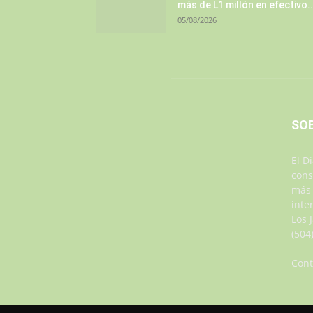
más de L1 millón en efectivo..
05/08/2026
SO
El D
cons
más 
inte
Los 
(504
Cont