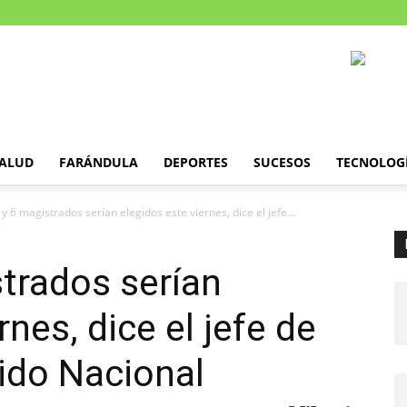
ALUD
FARÁNDULA
DEPORTES
SUCESOS
TECNOLOG
 y 6 magistrados serían elegidos este viernes, dice el jefe...
strados serían
rnes, dice el jefe de
ido Nacional