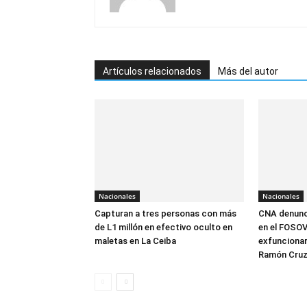
Artículos relacionados
Más del autor
Nacionales
Nacionales
Capturan a tres personas con más
CNA denunci
de L1 millón en efectivo oculto en
en el FOSOVI
maletas en La Ceiba
exfuncionar
Ramón Cru