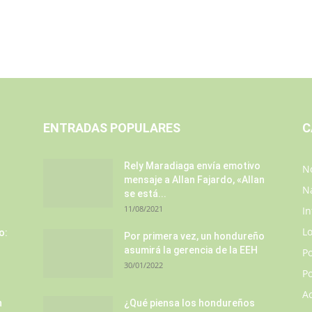
ENTRADAS POPULARES
C
Rely Maradiaga envía emotivo
No
mensaje a Allan Fajardo, «Allan
N
se está...
11/08/2021
In
L
o:
Por primera vez, un hondureño
asumirá la gerencia de la EEH
P
30/01/2022
Po
A
n
¿Qué piensa los hondureños