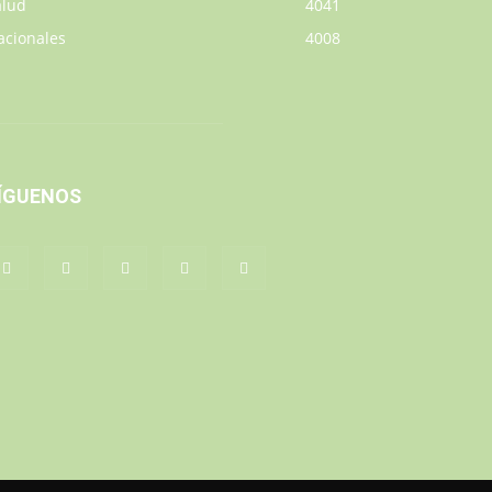
alud
4041
acionales
4008
ÍGUENOS