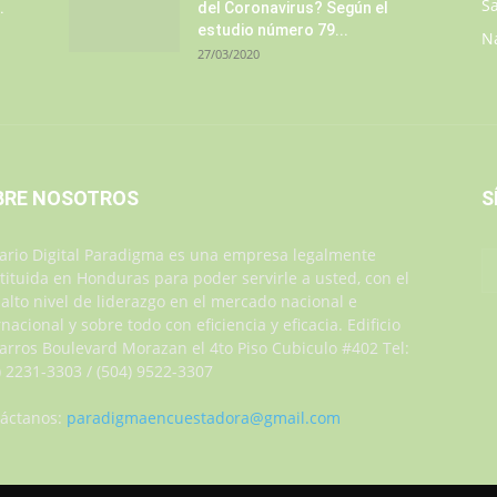
S
.
del Coronavirus? Según el
estudio número 79...
N
27/03/2020
BRE NOSOTROS
S
iario Digital Paradigma es una empresa legalmente
tituida en Honduras para poder servirle a usted, con el
alto nivel de liderazgo en el mercado nacional e
rnacional y sobre todo con eficiencia y eficacia. Edificio
Jarros Boulevard Morazan el 4to Piso Cubiculo #402 Tel:
) 2231-3303 / (504) 9522-3307
áctanos:
paradigmaencuestadora@gmail.com