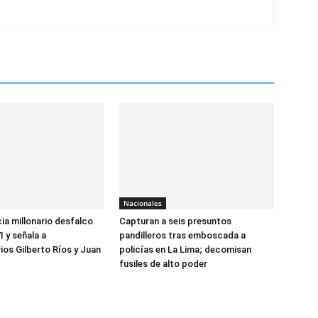
Nacionales
a millonario desfalco
Capturan a seis presuntos
 y señala a
pandilleros tras emboscada a
ios Gilberto Ríos y Juan
policías en La Lima; decomisan
z
fusiles de alto poder