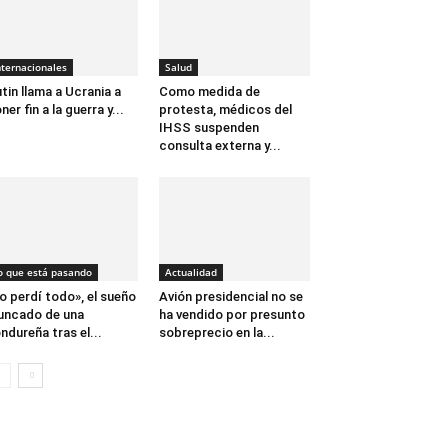
nternacionales
Salud
tin llama a Ucrania a
Como medida de
ner fin a la guerra y...
protesta, médicos del
IHSS suspenden
consulta externa y...
o que está pasando
Actualidad
o perdí todo», el sueño
Avión presidencial no se
uncado de una
ha vendido por presunto
ndureña tras el...
sobreprecio en la...