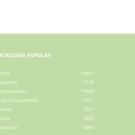
ATEGORÍA POPULAR
ticia
20954
acionales
17178
ternacionales
13932
o que está pasando
12471
ortada
7327
lítica
4999
ctualidad
4869