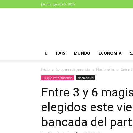
jueves, agosto 6, 2026
Diario
Paradigma
PAÍS
MUNDO
ECONOMÍA
S
Inicio
Lo que está pasando
Nacionales
Entre 3
Lo que está pasando
Nacionales
Entre 3 y 6 magi
elegidos este vie
bancada del part